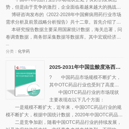
供更多的选择。
势，但是由于竞争的激烈，企业面临着越来越大的挑战，
因此，企业需要深入研究市场，抓住市场机遇，建立品牌
博研咨询发布的《2022-2028年中国癣病用药行业市场
优势，拓展新的发展方向，以赢得更多的市场份额。
需求分析及前景战略分析报告》共十二章。首先介绍了癣
病用药行业市场发展环境、癣病用药整体运行态势等，接
本研究报告数据主要采用国家统计数据，海关总署，问
着分析了癣病用药行业市场运行的现状，然后介绍了癣病
卷调查数据，商务部采集数据等数据库。其中宏观经济数
...
用药市场竞争格局。随后，报告对癣病用药做了重点企业
据主要来自国家统计局，部分行业统计数据主要来自国家
分类：
化学药
经营状况分析，最后分析了癣病用药行业发展趋势与投资
统计局及市场调研数据，企业数据主要来自于国统计局规
预测。您若想对癣病用药产业有个系统的了解或者想投资
模企业统计数据库及证券交易所等，价格数据主要来自于
2025-2031年中国盐酸度洛西汀行业市场运行态势及投资战略规划报告
癣病用药行业，本报告是您不可或缺的重要工具。
各类市场监测数据库。
2025-2031年中国盐酸度洛
? 中国药品市场规模不断扩大，
西汀行业市场运行态势及
投资战略规划报告
其中OTC药品行业也受到了高度重
视。随着消费者对健康和药品的日益
中国OTC药品行业的市场现状
重视，以及新技术的不断发展，OT
主要表现在以下几个方面：
一是规模不断扩大，近年来，中国OTC药品行业的规
C药品行业的发展也越来越迅速。
模不断扩大，根据中国统计数据，2020年中国OTC药品的
总销售额已达到3.5万亿元，比上一年增长近10%，同比增
二是竞争加剧，随着中国OTC药品行业的持续发展，