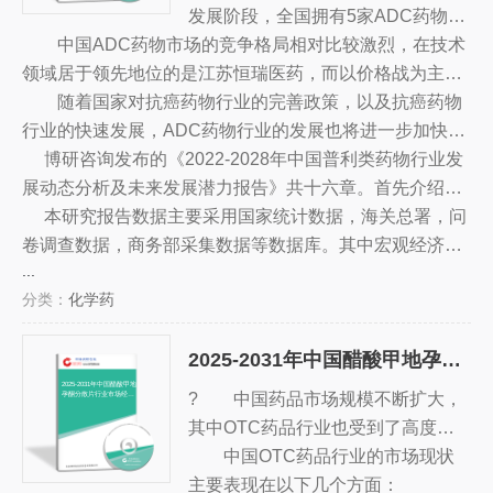
和索拉非尼）与特殊的抗原抗体结合
发展阶段，全国拥有5家ADC药物厂
中国ADC药物市场的竞争格局相对比较激烈，在技术
在一起，起到更显著的抗癌作用。A
商。其中，江苏恒瑞医药是中国最大
领域居于领先地位的是江苏恒瑞医药，而以价格战为主的
DC药物具有抗癌活性强、毒副作用
的ADC药物生产商，占据中国ADC
是广东亚太药业和北京仁爱药业。其余企业则以产品品质
随着国家对抗癌药物行业的完善政策，以及抗癌药物
小、易于抗药性、对抗抗癌药的耐药
药物市场份额的50%以上，其次是广
和服务质量作为竞争优势。
行业的快速发展，ADC药物行业的发展也将进一步加快。
性等优点，因此被广泛应用于抗癌治
东亚太药业、北京仁爱药业、江苏科
预计，在未来几年内，中国ADC药物市场将进一步扩大，
博研咨询发布的《2022-2028年中国普利类药物行业发
疗。
蓝药业和浙江新海药业。北京神奇制
竞争格局也将发生变化，新兴企业将可能成为新的主要参
展动态分析及未来发展潜力报告》共十六章。首先介绍了
药、江苏迈克生物等新兴企业也在不
与者。
普利类药物行业市场发展环境、普利类药物整体运行态势
本研究报告数据主要采用国家统计数据，海关总署，问
断发展。
等，接着分析了普利类药物行业市场运行的现状，然后介
卷调查数据，商务部采集数据等数据库。其中宏观经济数
...
绍了普利类药物市场竞争格局。随后，报告对普利类药物
据主要来自国家统计局，部分行业统计数据主要来自国家
分类：
化学药
做了重点企业经营状况分析，最后分析了普利类药物行业
统计局及市场调研数据，企业数据主要来自于国统计局规
发展趋势与投资预测。您若想对普利类药物产业有个系统
模企业统计数据库及证券交易所等，价格数据主要来自于
2025-2031年中国醋酸甲地孕酮分散片行业市场经营管理及投资战略规划报告
的了解或者想投资普利类药物行业，本报告是您不可或缺
各类市场监测数据库。
的重要工具。
2025-2031年中国醋酸甲地
? 中国药品市场规模不断扩大，
孕酮分散片行业市场经营
管理及投资战略规划报告
其中OTC药品行业也受到了高度重
视。随着消费者对健康和药品的日益
中国OTC药品行业的市场现状
重视，以及新技术的不断发展，OT
主要表现在以下几个方面：