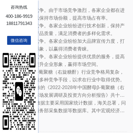
有以下几种：
咨询热线
一是价格竞争。由于市场竞争激烈，各家企业都在进
400-186-9919
行价格竞争，以保持市场份额，提高市场占有率。
18811791343
二是技术竞争。各家企业纷纷进行技术创新，保持产
品优势，提高产品质量，满足消费者的多样化需求。
微信咨询
三是品牌竞争。各家企业纷纷加大品牌宣传力度，打
造自己的品牌形象，以赢得消费者青睐。
四是服务竞争。各家企业纷纷提供优质的服务，提高
客户满意度，提升企业形象，赢得市场空间。
中国酵母β-葡聚糖（右旋糖酐）行业竞争格局复杂，
企业之间存在着多种竞争手段，以求在行业中取得优势。
博研咨询发布的《2022-2028年中国酵母β-葡聚糖（右
旋糖酐）行业市场发展调研及投资方向分析报告》共十二
章。首先介绍了酵母Β-葡聚糖（右旋糖酐）行业市场发展
本研究报告数据主要采用国家统计数据，海关总署，问
环境、酵母Β-葡聚糖（右旋糖酐）整体运行态势等，接着
卷调查数据，商务部采集数据等数据库。其中宏观经济数
...
分析了酵母Β-葡聚糖（右旋糖酐）行业市场运行的现状，
据主要来自国家统计局，部分行业统计数据主要来自国家
分类：
化学药
然后介绍了酵母Β-葡聚糖（右旋糖酐）市场竞争格局。随
统计局及市场调研数据，企业数据主要来自于国统计局规