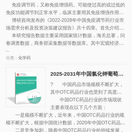
因此，企业需要深入研究市场，抓住市场机遇，建立品牌
免疫调节药，又称免疫增强药。可能使过高的或过低的
优势，拓展新的发展方向，以赢得更多的市场份额。
免疫功能调节到正常水平，临床主要用其免疫增强作用，
治疗免疫缺陷疾病、慢性感染和作为肿瘤的辅助治疗。近
博研咨询发布的《2022-2028年中国免疫调节药行业市
年来也发现人参、黄芪、五味子、枸杞子、党参、冬虫夏
场需求分析及投资决策建议报告》共十四章。首先介绍了
草、灵芝和银耳多糖等具有提高免疫功能的作用。
免疫调节药行业市场发展环境、免疫调节药整体运行态势
本研究报告数据主要采用国家统计数据，海关总署，问
等，接着分析了免疫调节药行业市场运行的现状，然后介
卷调查数据，商务部采集数据等数据库。其中宏观经济数
...
绍了免疫调节药市场竞争格局。随后，报告对免疫调节药
据主要来自国家统计局，部分行业统计数据主要来自国家
分类：
化学药
做了重点企业经营状况分析，最后分析了免疫调节药行业
统计局及市场调研数据，企业数据主要来自于国统计局规
发展趋势与投资预测。您若想对免疫调节药产业有个系统
模企业统计数据库及证券交易所等，价格数据主要来自于
2025-2031年中国氯化钾葡萄糖注射液行业运行动态及投资策略研究报告
的了解或者想投资免疫调节药行业，本报告是您不可或缺
各类市场监测数据库。
的重要工具。
2025-2031年中国氯化钾葡
? 中国药品市场规模不断扩大，
萄糖注射液行业运行动态
及投资策略研究报告
其中OTC药品行业也受到了高度重
视。随着消费者对健康和药品的日益
中国OTC药品行业的市场现状
重视，以及新技术的不断发展，OT
主要表现在以下几个方面：
一是规模不断扩大，近年来，中国OTC药品行业的规
C药品行业的发展也越来越迅速。
模不断扩大，根据中国统计数据，2020年中国OTC药品的
总销售额已达到3.5万亿元，比上一年增长近10%，同比增
二是竞争加剧，随着中国OTC药品行业的持续发展，