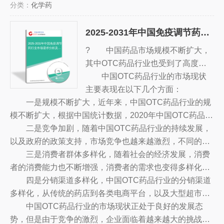
分类：
化学药
散片市场竞争格局。随后，报告对醋酸甲地孕酮分散片做
统计局及市场调研数据，企业数据主要来自于国统计局规
了重点企业经营状况分析，最后分析了醋酸甲地孕酮分散
模企业统计数据库及证券交易所等，价格数据主要来自于
2025-2031年中国免疫调节药行业市场需求分析及投资决策建议报告
片行业发展趋势与投资预测。您若想对醋酸甲地孕酮分散
各类市场监测数据库。
片产业有个系统的了解或者想投资醋酸甲地孕酮分散片行
2025-2031年中国免疫调节
? 中国药品市场规模不断扩大，
药行业市场需求分析及投
资决策建议报告
业，本报告是您不可或缺的重要工具。
其中OTC药品行业也受到了高度重
视。随着消费者对健康和药品的日益
中国OTC药品行业的市场现状
重视，以及新技术的不断发展，OT
主要表现在以下几个方面：
一是规模不断扩大，近年来，中国OTC药品行业的规
C药品行业的发展也越来越迅速。
模不断扩大，根据中国统计数据，2020年中国OTC药品的
总销售额已达到3.5万亿元，比上一年增长近10%，同比增
二是竞争加剧，随着中国OTC药品行业的持续发展，
长14.8%。
以及政府的政策支持，市场竞争也越来越激烈，不同的企
业纷纷投入大量的资源，加强品牌建设，推出更多的新产
三是消费者群体多样化，随着社会的经济发展，消费
品，以抢占市场份额。
者的消费能力也不断增强，消费者的需求也变得多样化，
各类OTC药品也受到了消费者的青睐，消费者群体也越来
四是分销渠道多样化，中国OTC药品行业的分销渠道
越多样化，消费偏好也越来越多元化。
多样化，从传统的药店到各类电商平台，以及大型超市、
便利店等，都成为OTC药品行业的分销渠道，为消费者提
中国OTC药品行业的市场现状正处于良好的发展态
供更多的选择。
势，但是由于竞争的激烈，企业面临着越来越大的挑战，