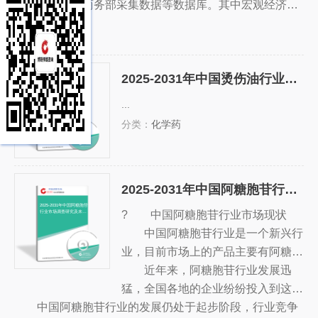
等，接着分析了补血口服液行业市场运行的现状，然后介
卷调查数据，商务部采集数据等数据库。其中宏观经济数
...
绍了补血口服液市场竞争格局。随后，报告对补血口服液
据主要来自国家统计局，部分行业统计数据主要来自国家
分类：
化学药
做了重点企业经营状况分析，最后分析了补血口服液行业
统计局及市场调研数据，企业数据主要来自于国统计局规
发展趋势与投资预测。您若想对补血口服液产业有个系统
模企业统计数据库及证券交易所等，价格数据主要来自于
2025-2031年中国烫伤油行业运营现状及投资决策建议报告
的了解或者想投资补血口服液行业，本报告是您不可或缺
各类市场监测数据库。
的重要工具。
2025-2031年中国烫伤油行
业运营现状及投资决策建
...
议报告
分类：
化学药
2025-2031年中国阿糖胞苷行业市场调查研究及未来趋势预测报告
2025-2031年中国阿糖胞苷
? 中国阿糖胞苷行业市场现状
行业市场调查研究及未来
趋势预测报告
中国阿糖胞苷行业是一个新兴行
业，目前市场上的产品主要有阿糖胞
苷、半乳糖胞苷和其他类别的产品。
近年来，阿糖胞苷行业发展迅
其中，阿糖胞苷是一种常用的可溶性
猛，全国各地的企业纷纷投入到这个
中国阿糖胞苷行业的发展仍处于起步阶段，行业竞争
多糖，它含有糖醛、糖苷、糖类酶以
行业，阿糖胞苷的年产量从2014年