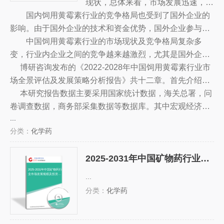
用黄霉素是一种广泛应用于家畜饲料
现状，总体来看，市场发展迅速，但
国内饲用黄霉素行业的竞争格局也受到了国外企业的
中的抗菌药物，它能有效抗霉菌、黄
竞争格局仍处于较为混乱的状态。在
影响。由于国外企业的技术和资金优势，国外企业参与了
色葡萄球菌和厌氧菌等细菌，以保护
企业规模方面，大中型企业的数量相
中国市场，他们拥有较为优质的产品，价格也较低，而且
中国饲用黄霉素行业的市场现状及竞争格局复杂多
家畜免受细菌感染的侵害，改善家畜
对较少，但大企业的市场份额也在不
其技术研发能力也较强，这使得国外企业有竞争优势，从
变，行业内企业之间的竞争越来越激烈，尤其是国外企业
饲养质量，提高畜牧业的效益。
断提高，中小企业的市场份额也在不
而影响了国内企业的竞争格局。
的参与，更使行业的竞争格局更为混乱。因此，企业应该
博研咨询发布的《2022-2028年中国饲用黄霉素行业市
断减少，竞争格局越来越集中。在市
建立完善的经营模式，开发优质的产品，提高市场竞争
场全景评估及发展策略分析报告》共十二章。首先介绍了
场份额方面，江苏和山东省的市场份
力，才能在激烈的市场竞争中获得更大的发展空间。
饲用黄霉素行业市场发展环境、饲用黄霉素整体运行态势
本研究报告数据主要采用国家统计数据，海关总署，问
额达到了40%以上，占全国饲用黄霉
等，接着分析了饲用黄霉素行业市场运行的现状，然后介
卷调查数据，商务部采集数据等数据库。其中宏观经济数
素市场份额的比重最大，表明这两个
...
绍了饲用黄霉素市场竞争格局。随后，报告对饲用黄霉素
据主要来自国家统计局，部分行业统计数据主要来自国家
省的市场竞争格局较为激烈。
分类：
化学药
做了重点企业经营状况分析，最后分析了饲用黄霉素行业
统计局及市场调研数据，企业数据主要来自于国统计局规
发展趋势与投资预测。您若想对饲用黄霉素产业有个系统
模企业统计数据库及证券交易所等，价格数据主要来自于
2025-2031年中国矿物药行业市场发展规模及投资机会分析报告
的了解或者想投资饲用黄霉素行业，本报告是您不可或缺
各类市场监测数据库。
的重要工具。
2025-2031年中国矿物药行
业市场发展规模及投资机
...
会分析报告
分类：
化学药