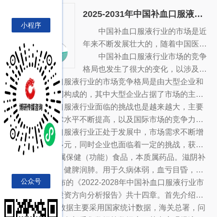
后，报告对酵母Β-葡聚糖（右旋糖酐）做了重点企业经营
模企业统计数据库及证券交易所等，价格数据主要来自于
2025-2031年中国补血口服液行业市场需求分析及投资方向分析报告
状况分析，最后分析了酵母Β-葡聚糖（右旋糖酐）行业发
各类市场监测数据库。
小程序
展趋势与投资预测。您若想对酵母Β-葡聚糖（右旋糖酐）
2025-2031年中国补血口服
中国补血口服液行业的市场是近
液行业市场需求分析及投
资方向分析报告
产业有个系统的了解或者想投资酵母Β-葡聚糖（右旋糖
年来不断发展壮大的，随着中国医疗
酐）行业，本报告是您不可或缺的重要工具。
保健行业的发展，以及增加的高端医
中国补血口服液行业市场的竞争
疗产品需求，市场需求也不断增加，
格局也发生了很大的变化，以涉及国
中国补血口服液行业的市场竞争格局是由大型企业和
成为一个投资的热点。
内的大型生物制药企业为主，这些大
中小型企业共同构成的，其中大型企业占据了市场的主导
型企业主要集中在浙江省，其中有一
地位，具有较强的市场占有率，而中小型企业则以较低的
中国补血口服液行业面临的挑战也是越来越大，主要
些也在全国范围内发展，如浙江大
生产成本为主，以小规模的生产经营为主，主要面向小众
是由于国内技术水平不断提高，以及国际市场的竞争力，
冶，浙江华大，浙江药明康德等。也
市场，具有较强的市场竞争力。
使得企业面临着技术创新和产品升级的挑战，在竞争中不
中国补血口服液行业正处于发展中，市场需求不断增
有一些小型生物制药企业，如江苏股
断提升产品的质量和品牌形象，以获得更多的市场份额。
加，竞争格局多元，同时企业也面临着一定的挑战，获取
份，江苏华胜，江苏新宝等，这些企
更多的市场份额，保持产品质量和品牌形象，才能够更好
补血口服液属保健（功能）食品，本质属药品。滋阴补
业主要以小规模的生产和销售为主，
的发展。
血，补中益气，健脾润肺。用于久病体弱，血亏目昏，虚
主要是中小型企业。
公众号
痨咳嗽。
博研咨询发布的《2022-2028年中国补血口服液行业市
场需求分析及投资方向分析报告》共十四章。首先介绍了
补血口服液行业市场发展环境、补血口服液整体运行态势
本研究报告数据主要采用国家统计数据，海关总署，问