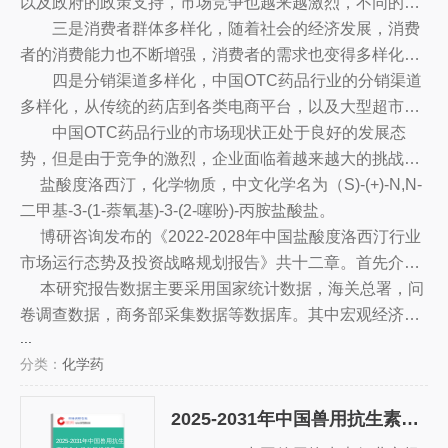
长14.8%。
以及政府的政策支持，市场竞争也越来越激烈，不同的企
业纷纷投入大量的资源，加强品牌建设，推出更多的新产
三是消费者群体多样化，随着社会的经济发展，消费
品，以抢占市场份额。
者的消费能力也不断增强，消费者的需求也变得多样化，
各类OTC药品也受到了消费者的青睐，消费者群体也越来
四是分销渠道多样化，中国OTC药品行业的分销渠道
越多样化，消费偏好也越来越多元化。
多样化，从传统的药店到各类电商平台，以及大型超市、
便利店等，都成为OTC药品行业的分销渠道，为消费者提
中国OTC药品行业的市场现状正处于良好的发展态
供更多的选择。
势，但是由于竞争的激烈，企业面临着越来越大的挑战，
因此，企业需要深入研究市场，抓住市场机遇，建立品牌
盐酸度洛西汀，化学物质，中文化学名为（S)-(+)-N,N-
优势，拓展新的发展方向，以赢得更多的市场份额。
二甲基-3-(1-萘氧基)-3-(2-噻吩)-丙胺盐酸盐。
博研咨询发布的《2022-2028年中国盐酸度洛西汀行业
市场运行态势及投资战略规划报告》共十二章。首先介绍
了盐酸度洛西汀行业市场发展环境、盐酸度洛西汀整体运
本研究报告数据主要采用国家统计数据，海关总署，问
行态势等，接着分析了盐酸度洛西汀行业市场运行的现
卷调查数据，商务部采集数据等数据库。其中宏观经济数
...
状，然后介绍了盐酸度洛西汀市场竞争格局。随后，报告
据主要来自国家统计局，部分行业统计数据主要来自国家
分类：
化学药
对盐酸度洛西汀做了重点企业经营状况分析，最后分析了
统计局及市场调研数据，企业数据主要来自于国统计局规
盐酸度洛西汀行业发展趋势与投资预测。您若想对盐酸度
模企业统计数据库及证券交易所等，价格数据主要来自于
2025-2031年中国兽用抗生素行业市场发展规模及投资方向分析报告
洛西汀产业有个系统的了解或者想投资盐酸度洛西汀行
各类市场监测数据库。
业，本报告是您不可或缺的重要工具。
2025-2031年中国兽用抗生