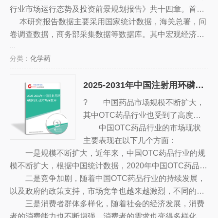
行业市场运行态势及投资前景规划报告》共十四章。首先
介绍了呼吸系统疾病用药相关概念及发展环境，接着分析
本研究报告数据主要采用国家统计数据，海关总署，问
了中国呼吸系统疾病用药规模及消费需求，然后对中国呼
卷调查数据，商务部采集数据等数据库。其中宏观经济数
...
吸系统疾病用药市场运行态势进行了重点分析，最后分析
据主要来自国家统计局，部分行业统计数据主要来自国家
分类：
化学药
了中国呼吸系统疾病用药面临的机遇及发展前景。您若想
统计局及市场调研数据，企业数据主要来自于国统计局规
对中国呼吸系统疾病用药有个系统的了解或者想投资该行
模企业统计数据库及证券交易所等，价格数据主要来自于
2025-2031年中国注射用环磷腺苷行业市场深度评估及发展策略分析报告
业，本报告将是您不可或缺的重要工具。
各类市场监测数据库。
2025-2031年中国注射用环
? 中国药品市场规模不断扩大，
磷腺苷行业市场深度评估
及发展策略分析报告
其中OTC药品行业也受到了高度重
视。随着消费者对健康和药品的日益
中国OTC药品行业的市场现状
重视，以及新技术的不断发展，OT
主要表现在以下几个方面：
一是规模不断扩大，近年来，中国OTC药品行业的规
C药品行业的发展也越来越迅速。
模不断扩大，根据中国统计数据，2020年中国OTC药品的
总销售额已达到3.5万亿元，比上一年增长近10%，同比增
二是竞争加剧，随着中国OTC药品行业的持续发展，
长14.8%。
以及政府的政策支持，市场竞争也越来越激烈，不同的企
业纷纷投入大量的资源，加强品牌建设，推出更多的新产
三是消费者群体多样化，随着社会的经济发展，消费
品，以抢占市场份额。
者的消费能力也不断增强，消费者的需求也变得多样化，