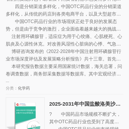
各类OTC药品也受到了消费者的青睐，消费者群体也越来
四是分销渠道多样化，中国OTC药品行业的分销渠道
越多样化，消费偏好也越来越多元化。
多样化，从传统的药店到各类电商平台，以及大型超市、
便利店等，都成为OTC药品行业的分销渠道，为消费者提
中国OTC药品行业的市场现状正处于良好的发展态
供更多的选择。
势，但是由于竞争的激烈，企业面临着越来越大的挑战，
因此，企业需要深入研究市场，抓住市场机遇，建立品牌
注射用环磷腺苷，适应症为用于心绞痛、心肌梗死、心
优势，拓展新的发展方向，以赢得更多的市场份额。
肌炎及心源性休克。对改善风湿性心脏病的心悸、气急、
胸闷等症状有一定的作用。对急性白血病结合化疗可提高
博研咨询发布的《2022-2028年中国注射用环磷腺苷行
疗效，亦可用于急性白血病的诱导缓解。此外，对老年慢
业市场深度评估及发展策略分析报告》共十三章。首先介
性支气管炎、各种肝炎和银屑病也有一定疗效。
绍了注射用环磷腺苷行业市场发展环境、注射用环磷腺苷
本研究报告数据主要采用国家统计数据，海关总署，问
整体运行态势等，接着分析了注射用环磷腺苷行业市场运
卷调查数据，商务部采集数据等数据库。其中宏观经济数
...
行的现状，然后介绍了注射用环磷腺苷市场竞争格局。随
据主要来自国家统计局，部分行业统计数据主要来自国家
分类：
化学药
后，报告对注射用环磷腺苷做了重点企业经营状况分析，
统计局及市场调研数据，企业数据主要来自于国统计局规
最后分析了注射用环磷腺苷行业发展趋势与投资预测。您
模企业统计数据库及证券交易所等，价格数据主要来自于
2025-2031年中国盐酸洛美沙星片行业运营现状及投资机会分析报告
若想对注射用环磷腺苷产业有个系统的了解或者想投资注
各类市场监测数据库。
射用环磷腺苷行业，本报告是您不可或缺的重要工具。
2025-2031年中国盐酸洛美
? 中国药品市场规模不断扩大，
沙星片行业运营现状及投
资机会分析报告
其中OTC药品行业也受到了高度重