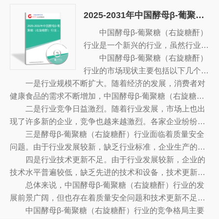
发展趋势与投资预测。您若想对Β-葡聚糖酶产业有个系统
模企业统计数据库及证券交易所等，价格数据主要来自于
2025-2031年中国酵母β-葡聚糖（右旋糖酐）行业市场发展调研及投资方向分析报告
的了解或者想投资Β-葡聚糖酶行业，本报告是您不可或缺
各类市场监测数据库。
的重要工具。
2025-2031年中国酵母β-葡
中国酵母β-葡聚糖（右旋糖酐）
聚糖（右旋糖酐）行业市
场发展调研及投资方向分
析报告
行业是一个新兴的行业，虽然行业的
发展仍处于萌芽阶段，但近几年来，
中国酵母β-葡聚糖（右旋糖酐）
随着消费者对健康食品的需求增加，
行业的市场现状主要包括以下几个方
一是行业规模不断扩大。随着经济的发展，消费者对
行业发展前景广阔。
面：
健康食品的需求不断增加，中国酵母β-葡聚糖（右旋糖
酐）行业也迎来了新的发展机遇。据估计，中国酵母β-葡
二是行业竞争日益激烈。随着行业发展，市场上也出
聚糖（右旋糖酐）行业市场规模将达到200亿元以上。
现了许多新的企业，竞争也越来越激烈。各家企业纷纷开
发新产品，投入大量的技术研发，经营策略不断精细化，
三是酵母β-葡聚糖（右旋糖酐）行业面临着质量安全
以满足消费者的多样化需求。
问题。由于行业发展较新，缺乏行业标准，企业生产的产
品质量不一，难以做到统一质量，存在质量安全问题。
四是行业技术更新不足。由于行业发展较新，企业的
技术水平普遍较低，缺乏先进的技术和设备，技术更新不
足。
总体来说，中国酵母β-葡聚糖（右旋糖酐）行业的发
展前景广阔，但也存在着质量安全问题和技术更新不足的
问题，需要行业管理部门加以规范和督促。
中国酵母β-葡聚糖（右旋糖酐）行业的竞争格局主要