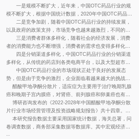
一是规模不断扩大，近年来，中国OTC药品行业的规
C药品行业的发展也越来越迅速。
模不断扩大，根据中国统计数据，2020年中国OTC药品的
总销售额已达到3.5万亿元，比上一年增长近10%，同比增
二是竞争加剧，随着中国OTC药品行业的持续发展，
长14.8%。
以及政府的政策支持，市场竞争也越来越激烈，不同的企
业纷纷投入大量的资源，加强品牌建设，推出更多的新产
三是消费者群体多样化，随着社会的经济发展，消费
品，以抢占市场份额。
者的消费能力也不断增强，消费者的需求也变得多样化，
各类OTC药品也受到了消费者的青睐，消费者群体也越来
四是分销渠道多样化，中国OTC药品行业的分销渠道
越多样化，消费偏好也越来越多元化。
多样化，从传统的药店到各类电商平台，以及大型超市、
便利店等，都成为OTC药品行业的分销渠道，为消费者提
中国OTC药品行业的市场现状正处于良好的发展态
供更多的选择。
势，但是由于竞争的激烈，企业面临着越来越大的挑战，
因此，企业需要深入研究市场，抓住市场机遇，建立品牌
醋酸甲地孕酮分散片，适应症为主要用于治疗晚期乳腺
优势，拓展新的发展方向，以赢得更多的市场份额。
癌和晚期子宫内膜癌，对肾癌、前列腺癌和卵巢癌也有一
定疗效。并可改善晚期肿瘤患者的食欲和恶病质。
博研咨询发布的《2022-2028年中国醋酸甲地孕酮分散
片行业市场经营管理及投资战略规划报告》共十四章。首
先介绍了醋酸甲地孕酮分散片行业市场发展环境、醋酸甲
本研究报告数据主要采用国家统计数据，海关总署，问
地孕酮分散片整体运行态势等，接着分析了醋酸甲地孕酮
卷调查数据，商务部采集数据等数据库。其中宏观经济数
...
分散片行业市场运行的现状，然后介绍了醋酸甲地孕酮分
据主要来自国家统计局，部分行业统计数据主要来自国家