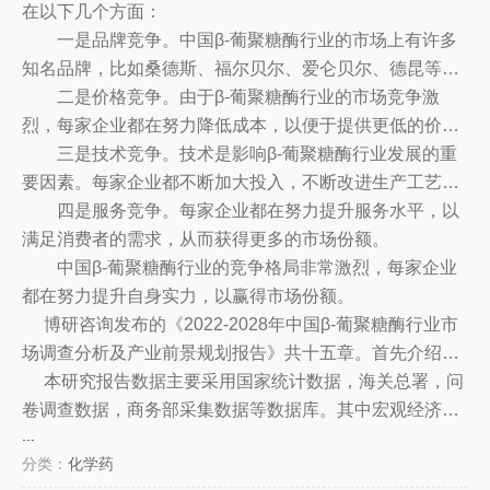
在以下几个方面：
糖酶行业市场规模达到了130亿元，
一是品牌竞争。中国β-葡聚糖酶行业的市场上有许多
同比增长14.6%，而2018年同期市场
知名品牌，比如桑德斯、福尔贝尔、爱仑贝尔、德昆等，
规模为114亿元。随着中国经济的发
这些品牌都在努力提升产品质量，提高品牌知名度，为消
二是价格竞争。由于β-葡聚糖酶行业的市场竞争激
展，β-葡聚糖酶行业的市场规模还将
费者带来更高的满意度。
烈，每家企业都在努力降低成本，以便于提供更低的价
进一步扩大，市场前景广阔。
格，吸引更多的消费者，以获得更大的市场份额。
三是技术竞争。技术是影响β-葡聚糖酶行业发展的重
要因素。每家企业都不断加大投入，不断改进生产工艺，
提高产品质量，以获得市场竞争的优势。
四是服务竞争。每家企业都在努力提升服务水平，以
满足消费者的需求，从而获得更多的市场份额。
中国β-葡聚糖酶行业的竞争格局非常激烈，每家企业
都在努力提升自身实力，以赢得市场份额。
博研咨询发布的《2022-2028年中国β-葡聚糖酶行业市
场调查分析及产业前景规划报告》共十五章。首先介绍了
Β-葡聚糖酶行业市场发展环境、Β-葡聚糖酶整体运行态势
本研究报告数据主要采用国家统计数据，海关总署，问
等，接着分析了Β-葡聚糖酶行业市场运行的现状，然后介
卷调查数据，商务部采集数据等数据库。其中宏观经济数
...
绍了Β-葡聚糖酶市场竞争格局。随后，报告对Β-葡聚糖酶
据主要来自国家统计局，部分行业统计数据主要来自国家
分类：
化学药
做了重点企业经营状况分析，最后分析了Β-葡聚糖酶行业
统计局及市场调研数据，企业数据主要来自于国统计局规