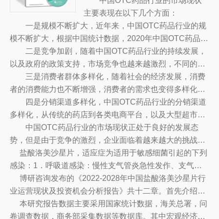
视。随着消费者对健康和药品的日益
中国OTC药品行业的市场现状
重视，以及新技术的不断发展，OT
主要表现在以下几个方面：
一是规模不断扩大，近年来，中国OTC药品行业的规
C药品行业的发展也越来越迅速。
模不断扩大，根据中国统计数据，2020年中国OTC药品的
总销售额已达到3.5万亿元，比上一年增长近10%，同比增
二是竞争加剧，随着中国OTC药品行业的持续发展，
长14.8%。
以及政府的政策支持，市场竞争也越来越激烈，不同的企
业纷纷投入大量的资源，加强品牌建设，推出更多的新产
三是消费者群体多样化，随着社会的经济发展，消费
品，以抢占市场份额。
者的消费能力也不断增强，消费者的需求也变得多样化，
各类OTC药品也受到了消费者的青睐，消费者群体也越来
四是分销渠道多样化，中国OTC药品行业的分销渠道
越多样化，消费偏好也越来越多元化。
多样化，从传统的药店到各类电商平台，以及大型超市、
便利店等，都成为OTC药品行业的分销渠道，为消费者提
中国OTC药品行业的市场现状正处于良好的发展态
供更多的选择。
势，但是由于竞争的激烈，企业面临着越来越大的挑战，
因此，企业需要深入研究市场，抓住市场机遇，建立品牌
盐酸洛美沙星片，适应症为适用于敏感细菌引起的下列
优势，拓展新的发展方向，以赢得更多的市场份额。
感染：1．呼吸道感染：慢性支气管炎急性发作、支气管
扩张伴感染、急性支气管炎、肺炎等。2．泌尿生殖系统
博研咨询发布的《2022-2028年中国盐酸洛美沙星片行
感染：急性膀胱炎、急性肾盂肾炎、复杂性尿路感染、慢
业运营现状及投资机会分析报告》共十二章。首先介绍了
性尿路感染急性发作、急慢性前列腺炎、单纯性淋病等。
中国盐酸洛美沙星片行业市场发展环境、盐酸洛美沙星片
本研究报告数据主要采用国家统计数据，海关总署，问
3．腹腔胆道、肠道、伤寒等感染。4．皮肤软组织感染。
整体运行态势等，接着分析了中国盐酸洛美沙星片行业市
卷调查数据，商务部采集数据等数据库。其中宏观经济数