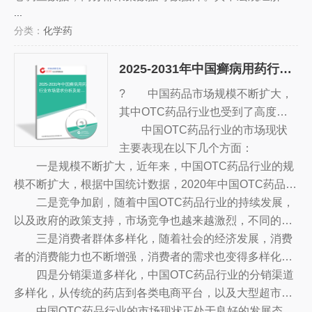
...
5．其他感染，如副鼻窦炎、中耳炎、眼睑炎等。
场运行的现状，然后介绍了盐酸洛美沙星片市场竞争格
据主要来自国家统计局，部分行业统计数据主要来自国家
分类：
化学药
局。随后，报告对盐酸洛美沙星片做了重点企业经营状况
统计局及市场调研数据，企业数据主要来自于国统计局规
分析，最后分析了中国盐酸洛美沙星片行业发展趋势与投
模企业统计数据库及证券交易所等，价格数据主要来自于
2025-2031年中国癣病用药行业市场需求分析及前景战略分析报告
资预测。您若想对盐酸洛美沙星片产业有个系统的了解或
各类市场监测数据库。
者想投资中国盐酸洛美沙星片行业，本报告是您不可或缺
2025-2031年中国癣病用药
? 中国药品市场规模不断扩大，
行业市场需求分析及前景
战略分析报告
的重要工具。
其中OTC药品行业也受到了高度重
视。随着消费者对健康和药品的日益
中国OTC药品行业的市场现状
重视，以及新技术的不断发展，OT
主要表现在以下几个方面：
一是规模不断扩大，近年来，中国OTC药品行业的规
C药品行业的发展也越来越迅速。
模不断扩大，根据中国统计数据，2020年中国OTC药品的
总销售额已达到3.5万亿元，比上一年增长近10%，同比增
二是竞争加剧，随着中国OTC药品行业的持续发展，
长14.8%。
以及政府的政策支持，市场竞争也越来越激烈，不同的企
业纷纷投入大量的资源，加强品牌建设，推出更多的新产
三是消费者群体多样化，随着社会的经济发展，消费
品，以抢占市场份额。
者的消费能力也不断增强，消费者的需求也变得多样化，
各类OTC药品也受到了消费者的青睐，消费者群体也越来
四是分销渠道多样化，中国OTC药品行业的分销渠道
越多样化，消费偏好也越来越多元化。
多样化，从传统的药店到各类电商平台，以及大型超市、
便利店等，都成为OTC药品行业的分销渠道，为消费者提
中国OTC药品行业的市场现状正处于良好的发展态