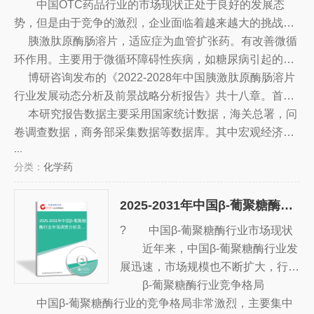
便利店等，都成为OTC药品行业的分销渠道，为消费者提
中国OTC药品行业的市场现状正处于良好的发展态
供更多的选择。
势，但是由于竞争的激烈，企业面临着越来越大的挑战，
因此，企业需要深入研究市场，抓住市场机遇，建立品牌
胰激肽原酶肠溶片，适应症为血管扩张药。有改善微循
优势，拓展新的发展方向，以赢得更多的市场份额。
环作用。主要用于微循环障碍性疾病，如糖尿病引起的肾
病，周围神经病，视网膜病，眼底病及缺血性脑血管病，
博研咨询发布的《2022-2028年中国胰激肽原酶肠溶片
也可用于高血压病的辅助治疗。
行业发展动态分析及前景战略分析报告》共十八章。首先
介绍了胰激肽原酶肠溶片行业市场发展环境、胰激肽原酶
本研究报告数据主要采用国家统计数据，海关总署，问
肠溶片整体运行态势等，接着分析了胰激肽原酶肠溶片行
卷调查数据，商务部采集数据等数据库。其中宏观经济数
...
业市场运行的现状，然后介绍了胰激肽原酶肠溶片市场竞
据主要来自国家统计局，部分行业统计数据主要来自国家
分类：
化学药
争格局。随后，报告对胰激肽原酶肠溶片做了重点企业经
统计局及市场调研数据，企业数据主要来自于国统计局规
营状况分析，最后分析了胰激肽原酶肠溶片行业发展趋势
模企业统计数据库及证券交易所等，价格数据主要来自于
2025-2031年中国β-葡聚糖酶行业市场调查分析及产业前景规划报告
与投资预测。您若想对胰激肽原酶肠溶片产业有个系统的
各类市场监测数据库。
了解或者想投资胰激肽原酶肠溶片行业，本报告是您不可
2025-2031年中国β-葡聚糖
? 中国β-葡聚糖酶行业市场现状
酶行业市场调查分析及产
业前景规划报告
或缺的重要工具。
近年来，中国β-葡聚糖酶行业发
展迅速，市场规模也不断扩大，行业
总体发展良好。根据市场监测机构的
β-葡聚糖酶行业竞争格局
中国β-葡聚糖酶行业的竞争格局非常激烈，主要集中
数据，截至2019年底，中国β-葡聚