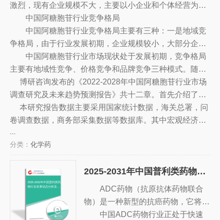
激烈，现有企业规模不大，主要以小企业和个体经营为
及其他糖类成分，具有生物活性和抗
的100多吨激增至2017年的8000多
主，市场分散，形成了一定的竞争格局。
中国阿糖胞苷行业竞争格局
氧化作用，可广泛应用于医药和化妆
吨，行业发展迅猛，经济效益显著。
中国阿糖胞苷行业竞争格局主要有三种：一是地域竞
品行业。
争格局，由于行业发展初期，企业规模较小，大部分企业
以小企业和个体经营为主，产品分布较为分散，形成了地
中国阿糖胞苷行业市场现状处于发展初期，竞争格局
域性竞争格局。二是价格竞争格局，由于行业发展较为初
主要有地域性竞争、价格竞争和品牌竞争三种模式。随着
级，其产品价格变动较大，造成了价格竞争格局的形成。
市场的发展和技术的改进，中国阿糖胞苷行业将进入正
博研咨询发布的《2022-2028年中国阿糖胞苷行业市场
三是品牌竞争格局，由于行业发展初期，企业品牌较少，
轨，行业竞争将会更加激烈。
调查研究及未来趋势预测报告》共十二章。首先介绍了阿
消费者对品牌的认知较低，形成了品牌竞争格局。
糖胞苷行业市场发展环境、阿糖胞苷整体运行态势等，接
本研究报告数据主要采用国家统计数据，海关总署，问
着分析了阿糖胞苷行业市场运行的现状，然后介绍了阿糖
卷调查数据，商务部采集数据等数据库。其中宏观经济数
...
胞苷市场竞争格局。随后，报告对阿糖胞苷做了重点企业
据主要来自国家统计局，部分行业统计数据主要来自国家
分类：
化学药
经营状况分析，最后分析了阿糖胞苷行业发展趋势与投资
统计局及市场调研数据，企业数据主要来自于国统计局规
预测。您若想对阿糖胞苷产业有个系统的了解或者想投资
模企业统计数据库及证券交易所等，价格数据主要来自于
2025-2031年中国普利类药物行业发展动态分析及未来发展潜力报告
阿糖胞苷行业，本报告是您不可或缺的重要工具。
各类市场监测数据库。
2025-2031年中国普利类药
ADC药物（抗原抗体药物联合
物行业发展动态分析及未
来发展潜力报告
物）是一种新型的抗癌药物，它将具
有抗癌活性的生物碱（如顺铂、顺铵
中国ADC药物行业正处于快速