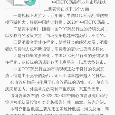
视。随着消费者对健康和药品的日益
中国OTC药品行业的市场现状
重视，以及新技术的不断发展，OT
主要表现在以下几个方面：
一是规模不断扩大，近年来，中国OTC药品行业的规
C药品行业的发展也越来越迅速。
模不断扩大，根据中国统计数据，2020年中国OTC药品的
总销售额已达到3.5万亿元，比上一年增长近10%，同比增
二是竞争加剧，随着中国OTC药品行业的持续发展，
长14.8%。
以及政府的政策支持，市场竞争也越来越激烈，不同的企
业纷纷投入大量的资源，加强品牌建设，推出更多的新产
三是消费者群体多样化，随着社会的经济发展，消费
品，以抢占市场份额。
者的消费能力也不断增强，消费者的需求也变得多样化，
各类OTC药品也受到了消费者的青睐，消费者群体也越来
四是分销渠道多样化，中国OTC药品行业的分销渠道
越多样化，消费偏好也越来越多元化。
多样化，从传统的药店到各类电商平台，以及大型超市、
便利店等，都成为OTC药品行业的分销渠道，为消费者提
中国OTC药品行业的市场现状正处于良好的发展态
供更多的选择。
势，但是由于竞争的激烈，企业面临着越来越大的挑战，
因此，企业需要深入研究市场，抓住市场机遇，建立品牌
心血管药物是指作用于心血管系统的药物。心、脑血管
优势，拓展新的发展方向，以赢得更多的市场份额。
疾病是国内、外最常见的两种严重疾病，其互为因果、密
切相关，并相互掩盖或依赖。
博研咨询发布的《2022-2028年中国心血管系统用药行
业运营现状及投资机会分析报告》共十四章。首先介绍了
心血管系统用药行业市场发展环境、心血管系统用药整体
本研究报告数据主要采用国家统计数据，海关总署，问