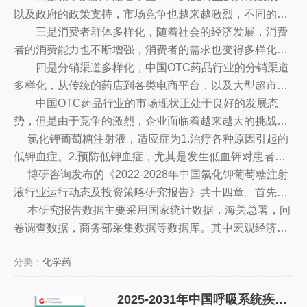
长14.8%。
以及政府的政策支持，市场竞争也越来越激烈，不同的企
业纷纷投入大量的资源，加强品牌建设，推出更多的新产
三是消费者群体多样化，随着社会的经济发展，消费
品，以抢占市场份额。
者的消费能力也不断增强，消费者的需求也变得多样化，
各类OTC药品也受到了消费者的青睐，消费者群体也越来
四是分销渠道多样化，中国OTC药品行业的分销渠道
越多样化，消费偏好也越来越多元化。
多样化，从传统的药店到各类电商平台，以及大型超市、
便利店等，都成为OTC药品行业的分销渠道，为消费者提
中国OTC药品行业的市场现状正处于良好的发展态
供更多的选择。
势，但是由于竞争的激烈，企业面临着越来越大的挑战，
因此，企业需要深入研究市场，抓住市场机遇，建立品牌
氯化钾葡萄糖注射液，适应症为1.治疗各种原因引起的
优势，拓展新的发展方向，以赢得更多的市场份额。
低钾血症。2.预防低钾血症，尤其是发生低血钾对患者危
害较大时。3.治疗洋地黄类药物中毒引起的阵发性心动过
博研咨询发布的《2022-2028年中国氯化钾葡萄糖注射
速或频发性室性早搏等快速性心律失常，但有传导阻滞时
液行业运行动态及投资策略研究报告》共十四章。首先介
忌用本品。
绍了中国氯化钾葡萄糖注射液行业市场发展环境、氯化钾
本研究报告数据主要采用国家统计数据，海关总署，问
葡萄糖注射液整体运行态势等，接着分析了中国氯化钾葡
卷调查数据，商务部采集数据等数据库。其中宏观经济数
...
萄糖注射液行业市场运行的现状，然后介绍了氯化钾葡萄
据主要来自国家统计局，部分行业统计数据主要来自国家
分类：
化学药
糖注射液市场竞争格局。随后，报告对氯化钾葡萄糖注射
统计局及市场调研数据，企业数据主要来自于国统计局规
液做了重点企业经营状况分析，最后分析了中国氯化钾葡
模企业统计数据库及证券交易所等，价格数据主要来自于
2025-2031年中国呼吸系统疾病用药行业市场运行态势及投资前景规划报告
萄糖注射液行业发展趋势与投资预测。您若想对氯化钾葡
各类市场监测数据库。