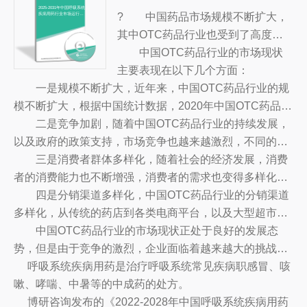
萄糖注射液产业有个系统的了解或者想投资中国氯化钾葡
2025-2031年中国呼吸系统
? 中国药品市场规模不断扩大，
疾病用药行业市场运行态
势及投资前景规划报告
萄糖注射液行业，本报告是您不可或缺的重要工具。
其中OTC药品行业也受到了高度重
视。随着消费者对健康和药品的日益
中国OTC药品行业的市场现状
重视，以及新技术的不断发展，OT
主要表现在以下几个方面：
一是规模不断扩大，近年来，中国OTC药品行业的规
C药品行业的发展也越来越迅速。
模不断扩大，根据中国统计数据，2020年中国OTC药品的
总销售额已达到3.5万亿元，比上一年增长近10%，同比增
二是竞争加剧，随着中国OTC药品行业的持续发展，
长14.8%。
以及政府的政策支持，市场竞争也越来越激烈，不同的企
业纷纷投入大量的资源，加强品牌建设，推出更多的新产
三是消费者群体多样化，随着社会的经济发展，消费
品，以抢占市场份额。
者的消费能力也不断增强，消费者的需求也变得多样化，
各类OTC药品也受到了消费者的青睐，消费者群体也越来
四是分销渠道多样化，中国OTC药品行业的分销渠道
越多样化，消费偏好也越来越多元化。
多样化，从传统的药店到各类电商平台，以及大型超市、
便利店等，都成为OTC药品行业的分销渠道，为消费者提
中国OTC药品行业的市场现状正处于良好的发展态
供更多的选择。
势，但是由于竞争的激烈，企业面临着越来越大的挑战，
因此，企业需要深入研究市场，抓住市场机遇，建立品牌
呼吸系统疾病用药是治疗呼吸系统常见疾病职感冒、咳
优势，拓展新的发展方向，以赢得更多的市场份额。
嗽、哮喘、中暑等的中成药的处方。
博研咨询发布的《2022-2028年中国呼吸系统疾病用药