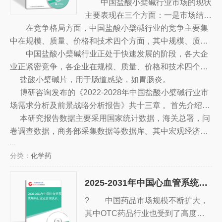
小檗碱行业市场现状及竞争格局的重
中国盐酸小檗碱行业市场的现状
要关键。近年来，中国盐酸小檗碱行
主要表现在三个方面：一是市场结构
在竞争格局方面，中国盐酸小檗碱行业的竞争主要集
业经历了快速的发展，其规模、质量
上，大型企业占据着行业的主导地
中在规模、质量、价格和技术四个方面，其中规模、质量
和技术水平也得到了显著提升。
位，小型企业在行业中的比例较小；
和技术水平的差异是决定性的，而价格则是衡量企业竞争
中国盐酸小檗碱行业正处于快速发展的阶段，各大企
二是产品结构上，大部分企业仍偏向
力的重要指标之一。
业正紧密竞争，各企业在规模、质量、价格和技术四个方
临床应用的产品，研发新产品的投入
面的竞争更加激烈。只有不断提升企业自身实力，才能在
盐酸小檗碱片，用于肠道感染，如胃肠炎。
较少；三是价格上，控制价格水平的
竞争中取得优势，实现企业的可持续发展。
博研咨询发布的《2022-2028年中国盐酸小檗碱行业市
能力存在较大差距。
场需求分析及前景战略分析报告》共十三章 。首先介绍了
盐酸小檗碱行业市场发展环境、盐酸小檗碱整体运行态势
本研究报告数据主要采用国家统计数据，海关总署，问
等，接着分析了盐酸小檗碱行业市场运行的现状，然后介
卷调查数据，商务部采集数据等数据库。其中宏观经济数
...
绍了盐酸小檗碱市场竞争格局。随后，报告对盐酸小檗碱
据主要来自国家统计局，部分行业统计数据主要来自国家
分类：
化学药
做了重点企业经营状况分析，最后分析了盐酸小檗碱行业
统计局及市场调研数据，企业数据主要来自于国统计局规
发展趋势与投资预测。您若想对盐酸小檗碱产业有个系统
模企业统计数据库及证券交易所等，价格数据主要来自于
2025-2031年中国心血管系统用药行业运营现状及投资机会分析报告
的了解或者想投资盐酸小檗碱行业，本报告是您不可或缺
各类市场监测数据库。
的重要工具。
2025-2031年中国心血管系
? 中国药品市场规模不断扩大，
统用药行业运营现状及投
资机会分析报告
其中OTC药品行业也受到了高度重