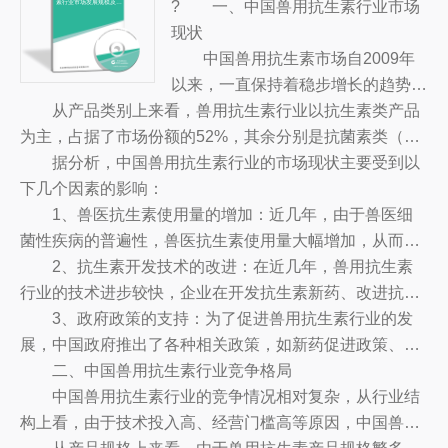
? 一、中国兽用抗生素行业市场
素行业市场发展规模及投
资方向分析报告
现状
中国兽用抗生素市场自2009年
以来，一直保持着稳步增长的趋势。
从产品类别上来看，兽用抗生素行业以抗生素类产品
据报道，到2016年，兽用抗生素市
为主，占据了市场份额的52%，其余分别是抗菌素类（2
场的总体规模已经达到了70亿元，
6%），抗病毒类（11%），青霉素类（7%），其他类
据分析，中国兽用抗生素行业的市场现状主要受到以
较2015年净增长了8.7%，相比而
（4%）。在产品规格上，抗生素类产品以粉剂、颗粒、溶
下几个因素的影响：
言，中国兽用抗生素市场仍处于较为
液、丸剂等形式均有不同的产品分类，从而满足不同客户
1、兽医抗生素使用量的增加：近几年，由于兽医细
发达的阶段。
需求。
菌性疾病的普遍性，兽医抗生素使用量大幅增加，从而促
进了中国兽用抗生素市场的发展。
2、抗生素开发技术的改进：在近几年，兽用抗生素
行业的技术进步较快，企业在开发抗生素新药、改进抗生
素制剂等方面均取得了一定的成就，从而推动了市场环境
3、政府政策的支持：为了促进兽用抗生素行业的发
的改善。
展，中国政府推出了各种相关政策，如新药促进政策、生
产许可证等，从而为兽用抗生素行业提供了有力的政策支
二、中国兽用抗生素行业竞争格局
持。
中国兽用抗生素行业的竞争情况相对复杂，从行业结
构上看，由于技术投入高、经营门槛高等原因，中国兽用