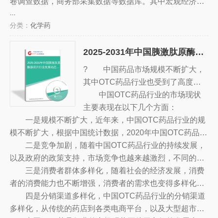
运行态势等，接着分析了心血管系统用药行业市场运行的
卷调查数据，商务部采集数据等数据库。其中宏观经济数
...
现状，然后介绍了心血管系统用药市场竞争格局。随后，
据主要来自国家统计局，部分行业统计数据主要来自国家
分类：
化学药
报告对心血管系统用药做了重点企业经营状况分析，最后
统计局及市场调研数据，企业数据主要来自于国统计局规
分析了心血管系统用药行业发展趋势与投资预测。您若想
模企业统计数据库及证券交易所等，价格数据主要来自于
2025-2031年中国胰激肽原酶肠溶片行业发展动态分析及前景战略分析报告
对心血管系统用药产业有个系统的了解或者想投资心血管
各类市场监测数据库。
系统用药行业，本报告是您不可或缺的重要工具。
2025-2031年中国胰激肽原
? 中国药品市场规模不断扩大，
酶肠溶片行业发展动态分
析及前景战略分析报告
其中OTC药品行业也受到了高度重
视。随着消费者对健康和药品的日益
中国OTC药品行业的市场现状
重视，以及新技术的不断发展，OT
主要表现在以下几个方面：
一是规模不断扩大，近年来，中国OTC药品行业的规
C药品行业的发展也越来越迅速。
模不断扩大，根据中国统计数据，2020年中国OTC药品的
总销售额已达到3.5万亿元，比上一年增长近10%，同比增
二是竞争加剧，随着中国OTC药品行业的持续发展，
长14.8%。
以及政府的政策支持，市场竞争也越来越激烈，不同的企
业纷纷投入大量的资源，加强品牌建设，推出更多的新产
三是消费者群体多样化，随着社会的经济发展，消费
品，以抢占市场份额。
者的消费能力也不断增强，消费者的需求也变得多样化，
各类OTC药品也受到了消费者的青睐，消费者群体也越来
四是分销渠道多样化，中国OTC药品行业的分销渠道
越多样化，消费偏好也越来越多元化。
多样化，从传统的药店到各类电商平台，以及大型超市、