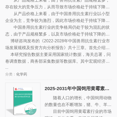
抗生素行业以小型企业和中型企业为主，其中小型企业占
从产品规格上来看，由于兽用抗生素产品规格繁多，
比较大，且竞争较为激烈。
存在较大的竞争压力，从而导致市场价格处于持续下降的
趋势，且竞争格局趋于稳定。
从产品价格上来看，由于中国兽用抗生素行业以小型
企业为主，竞争较为激烈，因此市场价格处于持续下降的
趋势，且竞争格局趋于稳定。
中国兽用抗生素行业的竞争格局仍处于较为混乱的状
态，由于产品规格繁多，以及市场价格处于持续下降的趋
势，中小企业之间的竞争日趋激烈。而大型企业则主要通
博研咨询发布的《2022-2028年中国兽用抗生素行业市
过知名品牌、市场渠道等方式取得市场份额，从而占据了
场发展规模及投资方向分析报告》共十三章。首先介绍了
市场主导地位。
兽用抗生素行业市场发展环境、兽用抗生素整体运行态势
本研究报告数据主要采用国家统计数据，海关总署，问
等，接着分析了兽用抗生素行业市场运行的现状，然后介
卷调查数据，商务部采集数据等数据库。其中宏观经济数
...
绍了兽用抗生素市场竞争格局。随后，报告对兽用抗生素
据主要来自国家统计局，部分行业统计数据主要来自国家
分类：
化学药
做了重点企业经营状况分析，最后分析了兽用抗生素行业
统计局及市场调研数据，企业数据主要来自于国统计局规
发展趋势与投资预测。您若想对兽用抗生素产业有个系统
模企业统计数据库及证券交易所等，价格数据主要来自于
2025-2031年中国饲用黄霉素行业市场全景评估及发展策略分析报告
的了解或者想投资兽用抗生素行业，本报告是您不可或缺
各类市场监测数据库。
的重要工具。
2025-2031年中国饲用黄霉
随着人口的增长，中国饲用动物
素行业市场全景评估及发
展策略分析报告
的数量也在不断增加，猪、牛、羊、
鸡等家畜的饲养量也在不断增加。饲
目前中国饲用黄霉素行业的市场