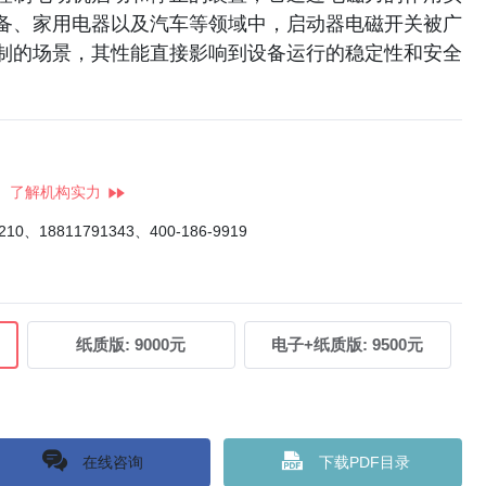
备、家用电器以及汽车等领域中，启动器电磁开关被广
制的场景，其性能直接影响到设备运行的稳定性和安全
了解机构实力
4210、18811791343、400-186-9919
纸质版:
9000元
电子+纸质版:
9500元
在线咨询
下载PDF目录