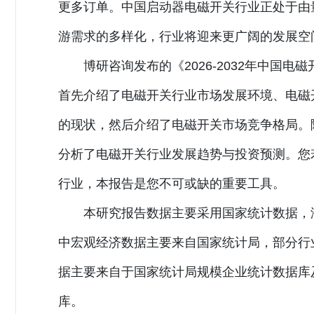
更多订单。中国启动器电磁开关行业正处于由
游需求的多样化，行业将迎来更广阔的发展空
博研咨询发布的《2026-2032年中国
首先介绍了电磁开关行业市场发展环境、电磁
的现状，然后介绍了电磁开关市场竞争格局。
分析了电磁开关行业发展趋势与投资预测。您
行业，本报告是您不可或缺的重要工具。
本研究报告数据主要采用国家统计数据，
中宏观经济数据主要来自国家统计局，部分行
据主要来自于国家统计局规模企业统计数据库
库。