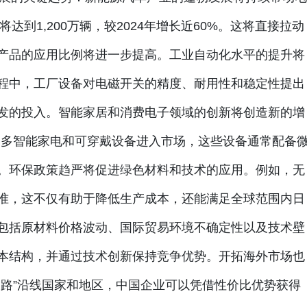
达到1,200万辆，较2024年增长近60%。这将直接拉动
产品的应用比例将进一步提高。工业自动化水平的提升将
程中，工厂设备对电磁开关的精度、耐用性和稳定性提出
发的投入。智能家居和消费电子领域的创新将创造新的增
更多智能家电和可穿戴设备进入市场，这些设备通常配备
。环保政策趋严将促进绿色材料和技术的应用。例如，无
准，这不仅有助于降低生产成本，还能满足全球范围内日
包括原材料价格波动、国际贸易环境不确定性以及技术壁
本结构，并通过技术创新保持竞争优势。开拓海外市场也
一路”沿线国家和地区，中国企业可以凭借性价比优势获得