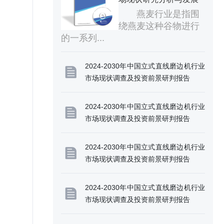
展前景预测报告
前景预测报告
燕麦行业是指围
绕燕麦这种谷物进行
的一系列...
2024-2030年中国立式直线磨边机行业
市场现状调查及投资前景研判报告
2024-2030年中国立式直线磨边机行业
市场现状调查及投资前景研判报告
2024-2030年中国立式直线磨边机行业
市场现状调查及投资前景研判报告
2024-2030年中国立式直线磨边机行业
市场现状调查及投资前景研判报告