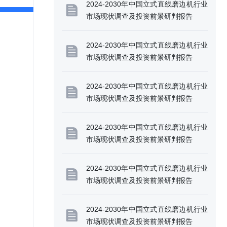
2024-2030年中国立式直线磨边机行业
市场现状调查及投资前景研判报告
2024-2030年中国立式直线磨边机行业
市场现状调查及投资前景研判报告
2024-2030年中国立式直线磨边机行业
市场现状调查及投资前景研判报告
2024-2030年中国立式直线磨边机行业
市场现状调查及投资前景研判报告
2024-2030年中国立式直线磨边机行业
市场现状调查及投资前景研判报告
2024-2030年中国立式直线磨边机行业
市场现状调查及投资前景研判报告