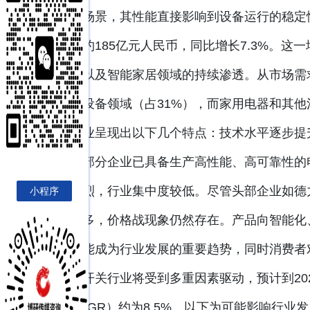
制的场景，其性能直接影响到设备运行的稳定性
达到约185亿元人民币，同比增长7.3%。
升级以及智能家居领域的持续渗透。从市场需
工业设备领域（占31%），而家用电器和其他
关行业呈现出以下几个特点：技术水平逐步提
大，部分企业已具备生产高性能、高可靠性的
争激烈，行业集中度较低。尽管头部企业如德
小程序
量众多，价格战现象仍然存在。产品向智能化
制功能成为行业发展的重要趋势，同时消费者
电磁开关行业将受到多重因素驱动，预计到20
（CAGR）约为8.5%。以下为可能影响行