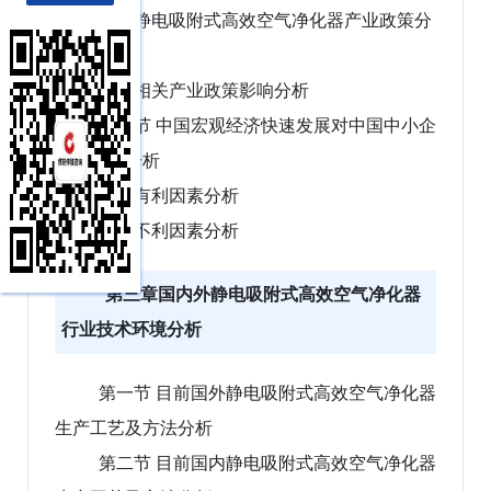
一、静电吸附式高效空气净化器产业政策分
析
二、相关产业政策影响分析
第三节 中国宏观经济快速发展对中国中小企
业的影响分析
一、有利因素分析
二、不利因素分析
第三章国内外静电吸附式高效空气净化器
行业技术环境分析
第一节 目前国外静电吸附式高效空气净化器
生产工艺及方法分析
第二节 目前国内静电吸附式高效空气净化器