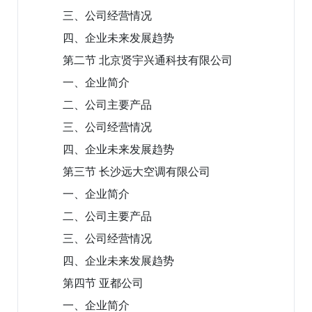
三、公司经营情况
四、企业未来发展趋势
第二节 北京贤宇兴通科技有限公司
一、企业简介
二、公司主要产品
三、公司经营情况
四、企业未来发展趋势
第三节 长沙远大空调有限公司
一、企业简介
二、公司主要产品
三、公司经营情况
四、企业未来发展趋势
第四节 亚都公司
一、企业简介