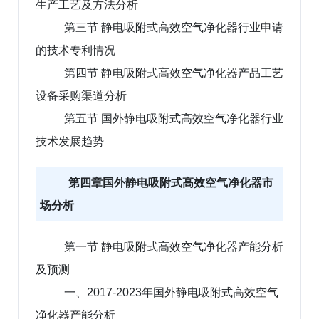
生产工艺及方法分析
第三节 静电吸附式高效空气净化器行业申请
的技术专利情况
第四节 静电吸附式高效空气净化器产品工艺
设备采购渠道分析
第五节 国外静电吸附式高效空气净化器行业
技术发展趋势
第四章国外静电吸附式高效空气净化器市
场分析
第一节 静电吸附式高效空气净化器产能分析
及预测
一、2017-2023年国外静电吸附式高效空气
净化器产能分析