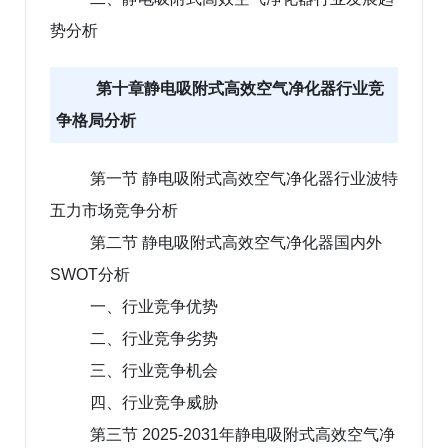
势分析
第十章静电吸附式高效空气净化器行业竞
争格局分析
第一节 静电吸附式高效空气净化器行业波特
五力市场竞争分析
第二节 静电吸附式高效空气净化器国内外
SWOT分析
一、行业竞争优势
二、行业竞争劣势
三、行业竞争机会
四、行业竞争威胁
第三节 2025-2031年静电吸附式高效空气净