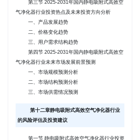
第三节 2025-2031年国内静电吸附式高效空
气净化器行业投资热点及未来投资方向分析
一、产品发展趋势
二、价格变化趋势
三、用户需求结构趋势
第四节 2025-2031年国内静电吸附式高效空
气净化器行业未来市场发展前景预测
一、市场规模预测分析
二、市场结构预测分析
三、市场供需情况预测
第十二章静电吸附式高效空气净化器行业
的风险评估及投资建议
第一节 静电吸附式高效空气净化器行业投资