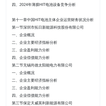
四、2024年薄膜HIT电池设备竞争分析
第十一章中国HIT电池主体企业运营财务状况分析
第一节深圳市拓日新能源科技股份有限公司
一、企业概况
二、企业主要经济指标分析
三、企业盈利能力分析
四、企业偿债能力分析
第二节无锡尚德太阳能电力有限公司
一、企业概况
二、企业主要经济指标分析
三、企业盈利能力分析
四、企业偿债能力分析
第三节保定天威英利新能源有限公司