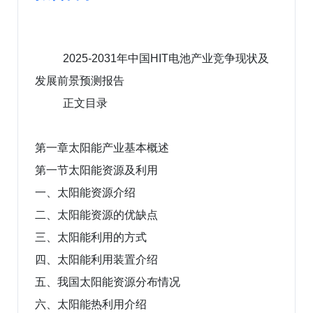
2025-2031年中国HIT电池产业竞争现状及
发展前景预测报告
正文目录
第一章太阳能产业基本概述
第一节太阳能资源及利用
一、太阳能资源介绍
二、太阳能资源的优缺点
三、太阳能利用的方式
四、太阳能利用装置介绍
五、我国太阳能资源分布情况
六、太阳能热利用介绍