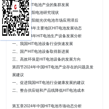
一、中国HIT电池产业的集群发展
二、国内太阳电池研究现状
三、我国太阳能光伏电池市场应用滞后
第二节2024年主要地区HIT电池发展动态
第三节2024年HIT电池生产设备发展分析
一、我国HIT电池设备行业快速发展
二、国产HIT电池设备取得新进展
三、高效环保是HIT电池设备的发展方向
第四节2024年中国HIT电池产业存在的问题及发
展建议
一、促进我国HIT电池行业健康发展的建议
二、整合供应链和产品线降低HIT电池成本
第五章2024年中国HIT电池市场动态分析