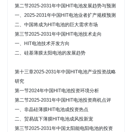
第二节2025-2031年中国HIT电池发展趋势与预测
一、2025-2031年中国HIT电池业者扩产规模预测
二、中国将成为HIT电池的巨大需求市场
第三节2025-2031年中国HIT电池技术走向
一、HIT电池技术开发方向
二、硅基薄膜太阳电池的发展趋势
第十三章2025-2031年中国HIT电池产业投资战略
研究
第一节2024年中国HIT电池投资环境分析
第二节2025-2031年中国HIT电池投资商机点评
一、非晶硅薄膜HIT电池成投资热点
二、贸易战下薄膜HIT电池成风投新宠
第三节2025-2031年中国太阳能电阳电池的投资