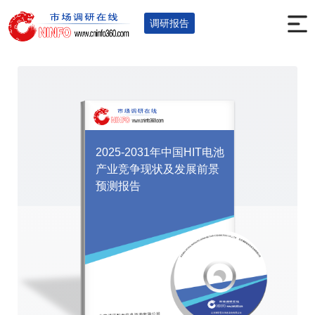
首页
调研报告
能源电力
燃气
您的位置：
>
>
>
>
调研报告
2025-2031年中国HIT电池
产业竞争现状及发展前景
预测报告