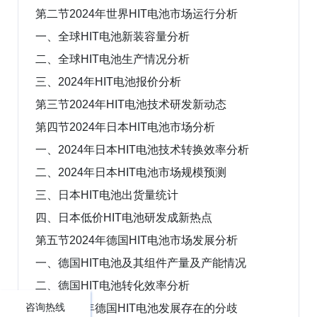
第二节2024年世界HIT电池市场运行分析
一、全球HIT电池新装容量分析
二、全球HIT电池生产情况分析
三、2024年HIT电池报价分析
第三节2024年HIT电池技术研发新动态
第四节2024年日本HIT电池市场分析
一、2024年日本HIT电池技术转换效率分析
二、2024年日本HIT电池市场规模预测
三、日本HIT电池出货量统计
四、日本低价HIT电池研发成新热点
第五节2024年德国HIT电池市场发展分析
一、德国HIT电池及其组件产量及产能情况
二、德国HIT电池转化效率分析
咨询热线
三、2024年德国HIT电池发展存在的分歧