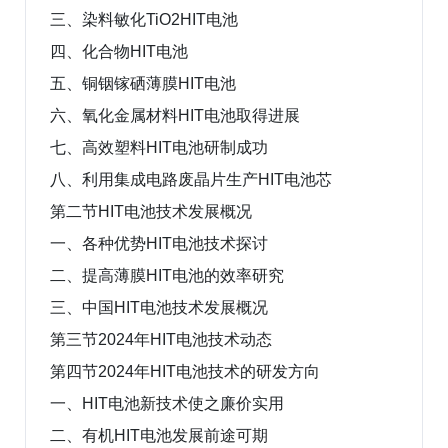
三、染料敏化TiO2HIT电池
四、化合物HIT电池
五、铜铟镓硒薄膜HIT电池
六、氧化金属材料HIT电池取得进展
七、高效塑料HIT电池研制成功
八、利用集成电路废晶片生产HIT电池芯
第二节HIT电池技术发展概况
一、各种优势HIT电池技术探讨
二、提高薄膜HIT电池的效率研究
三、中国HIT电池技术发展概况
第三节2024年HIT电池技术动态
第四节2024年HIT电池技术的研发方向
一、HIT电池新技术使之廉价实用
二、有机HIT电池发展前途可期