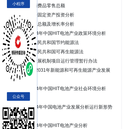
小程序
五、社会消费品零售总额
六、全社会固定资产投资分析
七、进出口总额及增长率分析
第二节2024年中国HIT电池产业政策环境分析
一、中华人民共和国节约能源法
二、中华人民共和国可再生能源法
三、清洁发展机制项目运行管理暂行办法
四、2025-2031年新能源和可再生能源产业发展
规划要点
第三节2024年中国HIT电池产业社会环境分析
公众号
第四章2024年中国电池产业发展分析运行新形势
透析
第一节2024年中国HIT电池产业分析