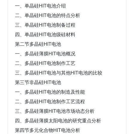
一、单晶硅HIT电池介绍
二、单晶硅HIT电池的特点分析
三、单晶硅HIT电池制备过程
四、单晶硅HIT电池级硅材料
第二节多晶硅HIT电池
一、多晶硅薄膜HIT电池概况
二、多晶硅HIT电池制作工艺
三、多晶硅HIT电池与其他HIT电池的比较
第三节非晶硅HIT电池
一、多晶硅HIT电池的制造及性能
二、多晶硅HIT电池制作工艺流程
三、多晶硅薄膜HIT电池市场动态分析
四、多晶硅薄膜太阳电池的研究重点分析
第四节多元化合物HIT电池分析