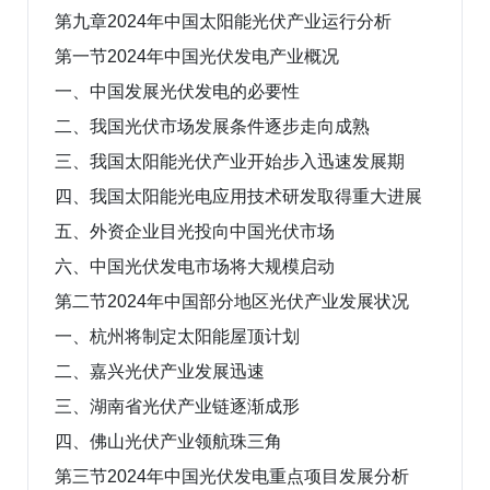
第九章2024年中国太阳能光伏产业运行分析
第一节2024年中国光伏发电产业概况
一、中国发展光伏发电的必要性
二、我国光伏市场发展条件逐步走向成熟
三、我国太阳能光伏产业开始步入迅速发展期
四、我国太阳能光电应用技术研发取得重大进展
五、外资企业目光投向中国光伏市场
六、中国光伏发电市场将大规模启动
第二节2024年中国部分地区光伏产业发展状况
一、杭州将制定太阳能屋顶计划
二、嘉兴光伏产业发展迅速
三、湖南省光伏产业链逐渐成形
四、佛山光伏产业领航珠三角
第三节2024年中国光伏发电重点项目发展分析