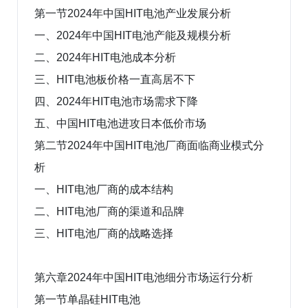
第一节2024年中国HIT电池产业发展分析
一、2024年中国HIT电池产能及规模分析
二、2024年HIT电池成本分析
三、HIT电池板价格一直高居不下
四、2024年HIT电池市场需求下降
五、中国HIT电池进攻日本低价市场
第二节2024年中国HIT电池厂商面临商业模式分
析
一、HIT电池厂商的成本结构
二、HIT电池厂商的渠道和品牌
三、HIT电池厂商的战略选择
第六章2024年中国HIT电池细分市场运行分析
第一节单晶硅HIT电池