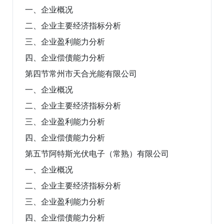
一、企业概况
二、企业主要经济指标分析
三、企业盈利能力分析
四、企业偿债能力分析
第四节常州市天合光能有限公司
一、企业概况
二、企业主要经济指标分析
三、企业盈利能力分析
四、企业偿债能力分析
第五节阿特斯光伏电子（常熟）有限公司
一、企业概况
二、企业主要经济指标分析
三、企业盈利能力分析
四、企业偿债能力分析