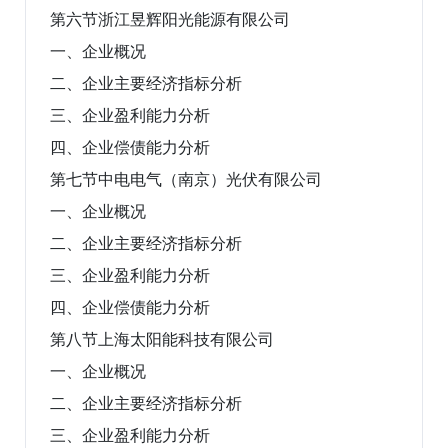
第六节浙江昱辉阳光能源有限公司
一、企业概况
二、企业主要经济指标分析
三、企业盈利能力分析
四、企业偿债能力分析
第七节中电电气（南京）光伏有限公司
一、企业概况
二、企业主要经济指标分析
三、企业盈利能力分析
四、企业偿债能力分析
第八节上海太阳能科技有限公司
一、企业概况
二、企业主要经济指标分析
三、企业盈利能力分析