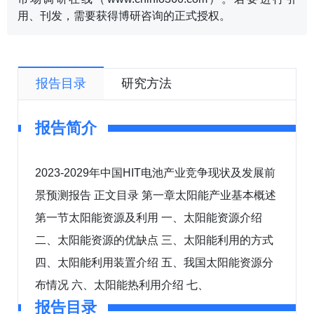
用、刊发，需要获得博研咨询的正式授权。
报告目录
研究方法
报告简介
2023-2029年中国HIT电池产业竞争现状及发展前
景预测报告 正文目录 第一章太阳能产业基本概述
第一节太阳能资源及利用 一、太阳能资源介绍
二、太阳能资源的优缺点 三、太阳能利用的方式
四、太阳能利用装置介绍 五、我国太阳能资源分
布情况 六、太阳能热利用介绍 七、
报告目录