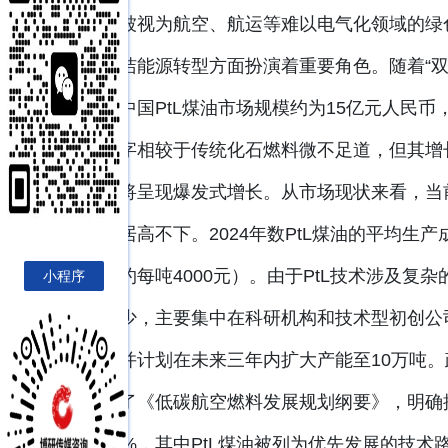
因此被视为航空、航运等难以电气化领域的绿
动清洁能源转型方面扮演着重要角色。随着“双
注。中国PtL煤油市场规模约为15亿元人民
一数字相较于传统化石燃料微不足道，但其增
几年将呈现爆发式增长。从市场现状来看，当
成本居高不下。2024年数PtL煤油的平均生产
平（约每吨4000元）。由于PtL技术涉及
小程序
量较少，主要集中在科研机构和技术型初创公
线，并计划在未来三年内扩大产能至10万吨。
发布了《低碳航空燃料发展规划纲要》，明确提
到10%，其中PtL煤油被列为优先发展的技术