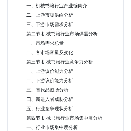
一、机械书籍行业产业链简介
二、上游市场供给分析
三、下游市场需求分析
第二节 机械书籍行业市场供需分析
一、市场需求总量
二、各市场容量及变化
第三节 机械书籍行业竞争力分析
一、上游议价能力分析
二、下游议价能力分析
三、替代品威胁分析
四、新进入者威胁分析
五、行业竞争现状分析
第四节 机械书籍行业市场集中度分析
一、行业市场集中度分析