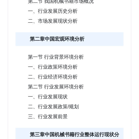
第二节 我国机械书籍市场概况
一、行业发展历史分析
二、市场发展现状分析
第二章中国宏观环境分析
第一节 行业背景环境分析
一、行业政策环境分析
二、行业经济环境分析
第二节 行业发展环境分析
一、行业发展现状
二、行业发展政策/规划
三、行业发展前景
第三章中国机械书籍行业整体运行现状分