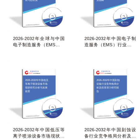
状与趋势预
景战略
2026-2032年全球与中国
2026-2032年中国电子制
电子制造服务（EMS）市
造服务（EMS）行业市场
场发展现状与趋势预
运行格局及前景战略
2026-2032年中国低压
2026-2032年中国刻蚀
等离子喷涂设备市场
设备行业竞争格局分
现状研究分析与发展
析及投资潜力研究报
前景
告
2026-2032年中国低压等
2026-2032年中国刻蚀设
离子喷涂设备市场现状研
备行业竞争格局分析及投