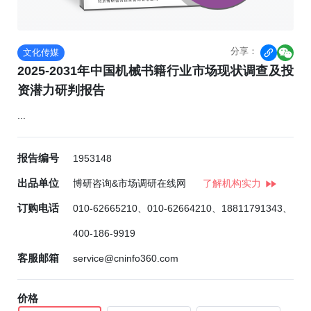
分享：
文化传媒


2025-2031年中国机械书籍行业市场现状调查及投
资潜力研判报告
...
报告编号
1953148
出品单位
博研咨询&市场调研在线网
了解机构实力
订购电话
010-62665210、010-62664210、18811791343、
400-186-9919
客服邮箱
service@cninfo360.com
价格