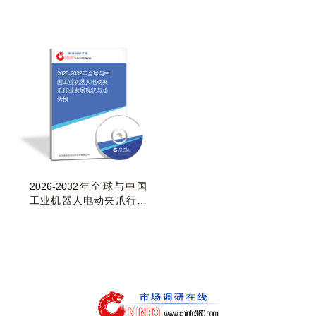
究分析与发展前景
资潜力研究报告
2026-2032年全球与中
国工业机器人电动夹
爪行业发展现状与趋
势预
2026-2032年全球与中国
工业机器人电动夹爪行业
发展现状与趋势预