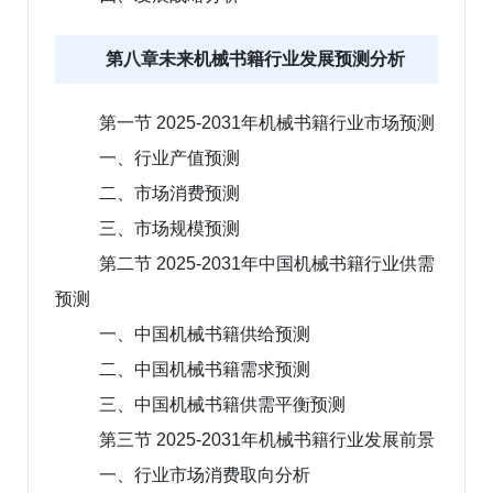
第八章未来机械书籍行业发展预测分析
第一节 2025-2031年机械书籍行业市场预测
一、行业产值预测
二、市场消费预测
三、市场规模预测
第二节 2025-2031年中国机械书籍行业供需
预测
一、中国机械书籍供给预测
二、中国机械书籍需求预测
三、中国机械书籍供需平衡预测
第三节 2025-2031年机械书籍行业发展前景
一、行业市场消费取向分析