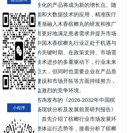
端化、个性化的产品将成为新的增长点。随
着人工智能和大数据技术的应用，精准医疗
理念也将逐渐融入木香槟榔丸的研发和推广
环节，从而更好地满足患者需求并提升市场
竞争力。中国木香槟榔丸行业正处于机遇与
挑战并存的关键时期。在政策支持、市场需
求增长和技术进步的多重驱动下，行业未来
发展潜力巨大，但同时也需要企业在产品质
量、品牌建设和市场开拓等方面持续努力，
以应对日益激烈的竞争环境。
博研咨询发布的《2026-2032年中国槟
小程序
榔行业市场现状分析及发展前景研判报告》
共十二章。首先介绍了槟榔行业市场发展环
境、槟榔整体运行态势等，接着分析了槟榔