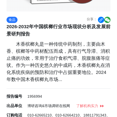
分享：
食品


2026-2032年中国槟榔行业市场现状分析及发展前
景研判报告
木香槟榔丸是一种传统中药制剂，主要由木
香、槟榔等中药材配伍而成，具有行气导滞、消积
止痛的功效，常用于治疗食积气滞、脘腹胀痛等症
状。作为一种历史悠久的中成药，木香槟榔丸在消
化系统疾病的预防和治疗中占据重要地位。2024
年数中国木香槟榔丸市场...
报告编号
1956994
出品单位
博研咨询&市场调研在线网
了解机构实力
订购电话
010-62665210、010-62664210、18811791343、