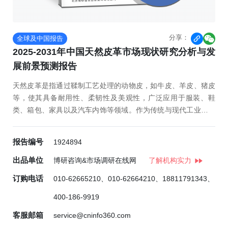
分享：
全球及中国报告


2025-2031年中国天然皮革市场现状研究分析与发
展前景预测报告
天然皮革是指通过鞣制工艺处理的动物皮，如牛皮、羊皮、猪皮
等，使其具备耐用性、柔韧性及美观性，广泛应用于服装、鞋
类、箱包、家具以及汽车内饰等领域。作为传统与现代工业结合
的产物，天然皮革不仅承载着文化价值，还具有独特的触感和质
感。中国是全球最大的天然皮革生产国和消费市场之一。2024年
报告编号
1924894
数...
出品单位
博研咨询&市场调研在线网
了解机构实力
订购电话
010-62665210、010-62664210、18811791343、
400-186-9919
客服邮箱
service@cninfo360.com