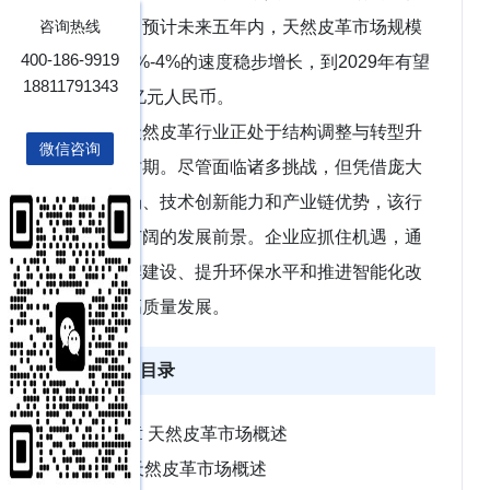
仍然稳固。预计未来五年内，天然皮革市场规模
咨询热线
400-186-9919
将以年均3%-4%的速度稳步增长，到2029年有望
18811791343
突破4500亿元人民币。
中国天然皮革行业正处于结构调整与转型升
微信咨询
级的关键时期。尽管面临诸多挑战，但凭借庞大
的内需市场、技术创新能力和产业链优势，该行
业仍具备广阔的发展前景。企业应抓住机遇，通
过强化品牌建设、提升环保水平和推进智能化改
造，实现高质量发展。
正文目录
第1章 天然皮革市场概述
1.1 天然皮革市场概述