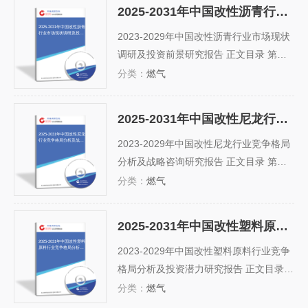
性ABS塑料行业定义及分类 二、行业特征
2025-2031年中国改性沥青行业市场现状调研及投资前景研究报告
分析 第二节 改性ABS塑料行业经营模式
2025-2031年中国改性沥青
行业市场现状调研及投资
分析 一、采购模式分析 二、生产模式分
2023-2029年中国改性沥青行业市场现状
前景研究报告
析...
调研及投资前景研究报告 正文目录 第一
部分 产业环境透视 第一章 改性沥青行业
分类：
燃气
发展综述 第一节 改性沥青行业定义及特
征 一、行业定义 二、行业产品分类 三、
2025-2031年中国改性尼龙行业竞争格局分析及战略咨询研究报告
行业特征分析 第二节 改性沥青行业统计
2025-2031年中国改性尼龙
行业竞争格局分析及战略
标准 一、统计部门和统计口径 二、...
2023-2029年中国改性尼龙行业竞争格局
咨询研究报告
分析及战略咨询研究报告 正文目录 第一
章改性尼龙产品概述 第一节 改性尼龙介
分类：
燃气
绍 第二节 改性尼龙分类 第三节 改性尼龙
特性 第四节 改性尼龙用途 第五节 改性尼
2025-2031年中国改性塑料原料行业竞争格局分析及投资潜力研究报告
龙发展历程 第二章 2018-2023年国际改
2025-2031年中国改性塑料
原料行业竞争格局分析及
性尼龙行业市场分析 第一节 国际...
2023-2029年中国改性塑料原料行业竞争
投资潜力研究报告
格局分析及投资潜力研究报告 正文目录
第一章 改性塑料原料行业分类及产业链
分类：
燃气
第一节 改性塑料原料产品概述 一、通用