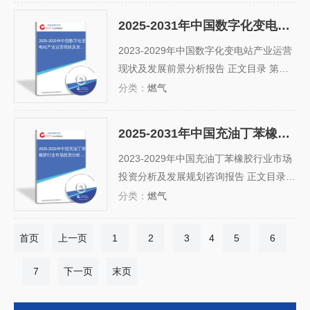
塑料 二、工程塑料 三、改性助剂 第二节
2025-2031年中国数字化变电站产业运营现状及发展前景分析报告
改性塑料原料产业链分析 一、改性塑料原
2025-2031年中国数字化变
电站产业运营现状及发展
料产业链概述 二、改性塑料原料上...
2023-2029年中国数字化变电站产业运营
前景分析报告
现状及发展前景分析报告 正文目录 第一
章 数字化变电站行业发展综述 1.1 数字化
分类：
燃气
变电站行业定义及分类 1.1.1 行业定义 1.
1.2 行业主要产品分类 1.1.3 行业主要商
2025-2031年中国充油丁苯橡胶行业市场投资分析及发展规划咨询报告
业模式 1.2 数字化变电站行业特征分析 1.
2025-2031年中国充油丁苯
橡胶行业市场投资分析及
2.1 产业链分析 1.2.2 数字化...
2023-2029年中国充油丁苯橡胶行业市场
发展规划咨询报告
投资分析及发展规划咨询报告 正文目录
第一章充油丁苯橡胶行业的定义及发展概
分类：
燃气
述 第一节充油丁苯橡胶行业的概述 一、
行业定义、基本概念 二、行业基本特点
首页
上一页
1
2
3
4
5
6
三、行业分类 第二节充油丁苯橡胶行业发
展概况 一、2018-2023年中国充油丁...
7
下一页
末页