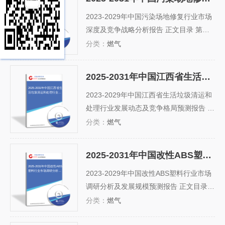
用 1.2.1太阳能利用的方式 1.2.2太阳能利
2025-2031年中国污染场地
修复行业市场深度及竞争
用的四大步骤 1.2.3太阳能利用...
2023-2029年中国污染场地修复行业市场
战略分析报告
深度及竞争战略分析报告 正文目录 第一
章 污染场地修复概况 第一节 污染场地概
分类：
燃气
念及其界定 第二节 污染场地分类（按照
主要污染物的类型分类） 一、重金属污染
2025-2031年中国江西省生活垃圾清运和处理行业发展动态及竞争格局预测报告
场地 二、持续性有机污染物(POPs)污染
2025-2031年中国江西省生
活垃圾清运和处理行业发
场地 三、以有机污染为主的石油、化...
2023-2029年中国江西省生活垃圾清运和
展动态及竞争格局预测报
告
处理行业发展动态及竞争格局预测报告 正
文目录 第一部分 行业环境透视 第一章 20
分类：
燃气
18-2023年中国生活垃圾清运和处理行业
发展形势 第一节 生活垃圾清运和处理行
2025-2031年中国改性ABS塑料行业市场调研分析及发展规模预测报告
业发展概况 2018-2023年（或2018-2023
2025-2031年中国改性ABS
塑料行业市场调研分析及
年）是产能规划集中投运的2年（或3...
2023-2029年中国改性ABS塑料行业市场
发展规模预测报告
调研分析及发展规模预测报告 正文目录
第一章 改性ABS塑料行业相关概述 第一
分类：
燃气
节 改性ABS塑料行业定义及特征 一、改