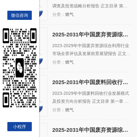
调查及投资战略分析报告 正文目录 第一
章 废料回收市场宏观环境分析 第一节 国
分类：
燃气
微信咨询
内宏观经济环境 一、GDP历史变动轨迹
二、固定资产投资历史变动轨迹 三、进出
2025-2031年中国废弃资源综合利用行业市场全景评估及发展前景展望报告
口贸易历史变动轨迹 四、2023-2029年我
2025-2031年中国废弃资源
综合利用行业市场全景评
国宏观经济发展预测 第二节 废料回...
2023-2029年中国废弃资源综合利用行业
估及发展前景展望报告
市场全景评估及发展前景展望报告 正文目
录 第一章 废弃资源综合利用行业发展基
分类：
燃气
本情况 第一节 废弃资源综合利用行业基
本特征 一、行业定义 二、行业管理体制
2025-2031年中国废料回收行业发展模式及投资方向分析报告
三、行业生命周期判断 四、行业在国民经
2025-2031年中国废料回收
行业发展模式及投资方向
济中的地位 第二节 废弃资源综合...
2023-2029年中国废料回收行业发展模式
分析报告
及投资方向分析报告 正文目录 第一章 世
界废料回收所属行业发展情况分析 第一节
分类：
燃气
世界废料回收行业分析 一、世界废料回收
行业特点 二、世界废料回收行业动态 第
小程序
2025-2031年中国废弃资源综合利用行业市场运行潜力及营销渠道分析报告
二节 世界废料回收市场分析 一、世界废
2025-2031年中国废弃资源