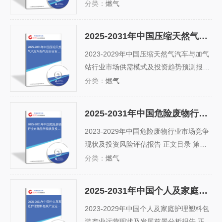
工行业发展综述 第一节 化工行业定义及
分类：
燃气
分类 一、行业定义 二、行业主要产品分
类 第二节 化工行业特征分析 一、产业链
2025-2031年中国压缩天然气汽车与加气站行业市场供需模式及投资趋势预测报告
分析 二、化工行业在国民经济中的地位
2025-2031年中国压缩天然
气汽车与加气站行业市场
三、化工行业生命周期分析 第二章...
2023-2029年中国压缩天然气汽车与加气
供需模式及投资趋势预测
报告
站行业市场供需模式及投资趋势预测报告
正文目录 第一章 压缩天然气汽车与加气
分类：
燃气
站行业特征分析 一 产品概述 二 产业链分
析 三 中国压缩天然气汽车与加气站行业
2025-2031年中国危险废物行业市场竞争现状及投资风险评估报告
在国民经济中的地位 四 压缩天然气汽车
2025-2031年中国危险废物
行业市场竞争现状及投资
与加气站行业生命周期分析 1．行...
2023-2029年中国危险废物行业市场竞争
风险评估报告
现状及投资风险评估报告 正文目录 第一
章 危险废物行业相关概述 1.1 危险废物的
分类：
燃气
定义及分类 1.1.1 危险废物概念界定 1.1.
2 危险废物的分类 1.1.3 危险废物的来源
2025-2031年中国个人及家庭护理塑料包装产业运营现状及发展前景分析报告
1.2 危险废物的分布状况 1.2.1 行业分布
2025-2031年中国个人及家
庭护理塑料包装产业运营
1.2.2 区域分布 1.3 危险废...
2023-2029年中国个人及家庭护理塑料包
现状及发展前景分析报告
装产业运营现状及发展前景分析报告 正文