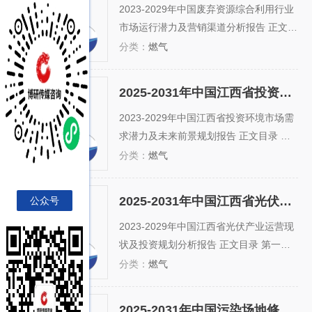
综合利用行业市场运行潜
料回收消费情况 二、世界废料回...
2023-2029年中国废弃资源综合利用行业
力及营销渠道分析报告
市场运行潜力及营销渠道分析报告 正文目
录 第一章 废弃资源产业相关概述 第一节
分类：
燃气
废弃资源相关介绍 一、废旧物资的价值与
使用价值 二、废旧物资再生产实际意义
2025-2031年中国江西省投资环境市场需求潜力及未来前景规划报告
三、废旧物资回收加工利用与循环经济的
2025-2031年中国江西省投
资环境市场需求潜力及未
区别 第二节 废旧物资加工概述...
2023-2029年中国江西省投资环境市场需
来前景规划报告
求潜力及未来前景规划报告 正文目录 第
一章 2018-2023年江西省经济发展现状 1.
分类：
燃气
1 江西省概况 1.1.1 江西省总体介绍 1.1.2
江西省地理气候 1.1.3 江西省发展历史 1.
2025-2031年中国江西省光伏产业运营现状及投资规划分析报告
公众号
1.4 江西省资源概况 1.2 江西省经济发展
2025-2031年中国江西省光
伏产业运营现状及投资规
成就 1.2.1 江西经济发展回...
2023-2029年中国江西省光伏产业运营现
划分析报告
状及投资规划分析报告 正文目录 第一章
太阳能利用相关概述 1.1太阳能相关介绍
分类：
燃气
1.1.1太阳能简述 1.1.2太阳辐射与太阳能
1.1.3太阳能资源的优缺点 1.2太阳能的利
2025-2031年中国污染场地修复行业市场深度及竞争战略分析报告