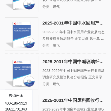
目录 第一章 个人及家庭护理塑料包装行
分类：
燃气
业发展综述 1.1 个人及家庭护理塑料包装
行业定义及分类 1.1.1 行业定义 1.1.2 行
2025-2031年中国中水回用产业发展动态及投资前景预测报告
业主要产品分类 1.1.3 行业主要商业模式
2025-2031年中国中水回用
产业发展动态及投资前景
1.2 个人及家庭护理塑料包装行...
2023-2029年中国中水回用产业发展动态
预测报告
及投资前景预测报告 正文目录 第一章 中
水回用产业基础阐释 第一节 中水处理方
分类：
燃气
式 一、按用途分类 二、按处理方法分类
第二节 中水回用系统分类 一、排水设施
2025-2031年中国中碱玻璃纤维行业市场调查研究及投资机会分析报告
完善地区的单位建筑中水回用系统 二、排
2025-2031年中国中碱玻璃
纤维行业市场调查研究及
水设施不完善地区的单位建筑中水...
2023-2029年中国中碱玻璃纤维行业市场
投资机会分析报告
调查研究及投资机会分析报告 正文目录
第一章 中碱玻璃纤维行业发展概述 第一
分类：
燃气
节 中碱玻璃纤维的概念 一、中碱玻璃纤
咨询热线
维的定义 二、中碱玻璃纤维的特点 第二
2025-2031年中国废料回收行业发展现状调查及投资战略分析报告
节 中碱玻璃纤维行业发展成熟度 一、行
400-186-9919
2025-2031年中国废料回收
18811791343
行业发展现状调查及投资
业发展周期分析 二、行业中外市场成...
2023-2029年中国废料回收行业发展现状
战略分析报告