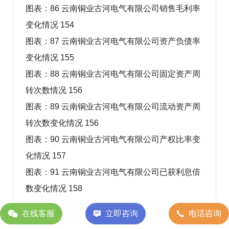
图表：
86
云南铜业古河电气有限公司销售毛利率
变化情况
154
图表：
87
云南铜业古河电气有限公司资产负债率
变化情况
155
图表：
88
云南铜业古河电气有限公司固定资产周
转次数情况
156
图表：
89
云南铜业古河电气有限公司流动资产周
转次数变化情况
156
图表：
90
云南铜业古河电气有限公司产权比率变
化情况
157
图表：
91
云南铜业古河电气有限公司已获利息倍
数变化情况
158
图表：
92
泰安电车线厂资产负债率变化情况
160
在线客服
立即咨询
电话咨询
图表：
93
泰安电车线厂产权比率变化情况
161