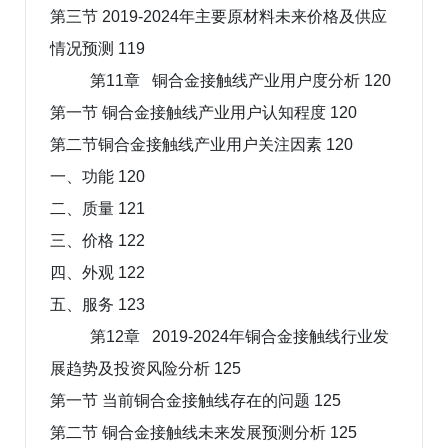
第三节
2019-2024
年主要原材料未来价格及供应
情况预测
119
第
11
章
铜合金接触线产业用户度分析
120
第一节
铜合金接触线产业用户认知程度
120
第二节铜合金接触线产业用户关注因素
120
一、功能
120
二、质量
121
三、价格
122
四、外观
122
五、服务
123
第
12
章
2019-2024
年铜合金接触线行业发
展趋势及投资风险分析
125
第一节
当前铜合金接触线存在的问题
125
第二节
铜合金接触线未来发展预测分析
125