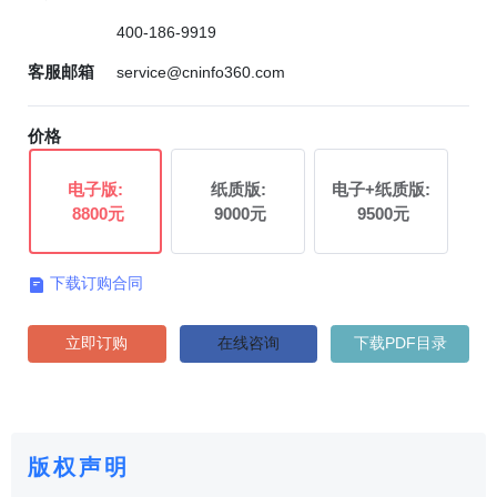
400-186-9919
客服邮箱
service@cninfo360.com
价格
电子版:
纸质版:
电子+纸质版:
8800元
9000元
9500元
下载订购合同

立即订购
在线咨询
下载PDF目录
版权声明