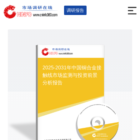
首页
调研报告
冶金矿产
有色金属
您的位置：
>
>
>
>
调研报告
2025-2031年中国铜合金接
触线市场监测与投资前景
分析报告