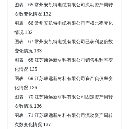
图表：
65
常州安凯特电缆有限公司流动资产周转
次数变化情况
132
图表：
66
常州安凯特电缆有限公司产权比率变化
情况
132
图表：
67
常州安凯特电缆有限公司已获利息倍数
变化情况
133
图表：
68
江苏康远新材料有限公司销售毛利率变
化情况
135
图表：
69
江苏康远新材料有限公司资产负债率变
化情况
136
图表：
70
江苏康远新材料有限公司固定资产周转
次数情况
136
图表：
71
江苏康远新材料有限公司流动资产周转
次数变化情况
137