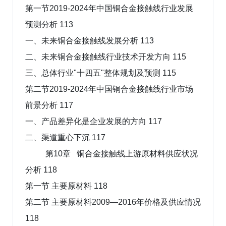
第一节
2019-2024
年中国铜合金接触线行业发展
预测分析
113
一、未来铜合金接触线发展分析
113
二、未来铜合金接触线行业技术开发方向
115
三、总体行业
"
十四五
"
整体规划及预测
115
第二节
2019-2024
年中国铜合金接触线行业市场
前景分析
117
一、产品差异化是企业发展的方向
117
二、渠道重心下沉
117
第
10
章
铜合金接触线上游原材料供应状况
分析
118
第一节
主要原材料
118
第二节
主要原材料
2009—2016
年价格及供应情况
118