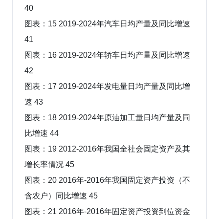
40
图表：
15 2019-2024
年汽车日均产量及同比增速
41
图表：
16 2019-2024
年轿车日均产量及同比增速
42
图表：
17 2019-2024
年发电量日均产量及同比增
速
43
图表：
18 2019-2024
年原油加工量日均产量及同
比增速
44
图表：
19 2012-2016
年我国全社会固定资产及其
增长率情况
45
图表：
20 2016
年
-2016
年我国固定资产投资（不
含农户）同比增速
45
图表：
21 2016
年
-2016
年固定资产投资到位资金