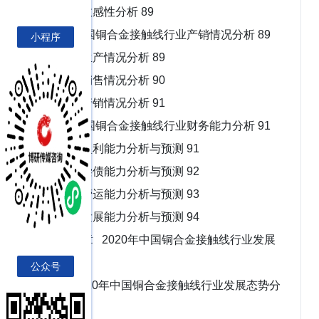
五、行业敏感性分析
89
第二节
中国铜合金接触线行业产销情况分析
89
小程序
一、行业生产情况分析
89
二、行业销售情况分析
90
三、行业产销情况分析
91
第三节
中国铜合金接触线行业财务能力分析
91
一、行业盈利能力分析与预测
91
二、行业偿债能力分析与预测
92
三、行业营运能力分析与预测
93
四、行业发展能力分析与预测
94
第
6
章
2020
年中国铜合金接触线行业发展
概况
96
公众号
第一节
2020
年中国铜合金接触线行业发展态势分
析
96