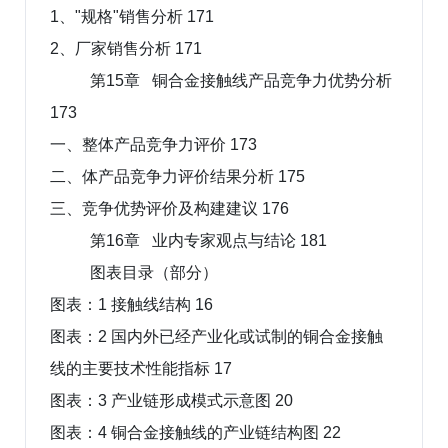
1
、
"
规格
"
销售分析
171
2
、厂家销售分析
171
第
15
章
铜合金接触线产品竞争力优势分析
173
一、整体产品竞争力评价
173
二、体产品竞争力评价结果分析
175
三、竞争优势评价及构建建议
176
第
16
章
业内专家观点与结论
181
图表目录（部分）
图表：
1
接触线结构
16
图表：
2
国内外已经产业化或试制的铜合金接触
线的主要技术性能指标
17
图表：
3
产业链形成模式示意图
20
图表：
4
铜合金接触线的产业链结构图
22