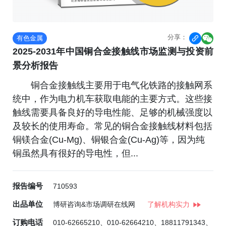
分享：
有色金属


2025-2031年中国铜合金接触线市场监测与投资前
景分析报告
铜合金接触线主要用于电气化铁路的接触网系
统中，作为电力机车获取电能的主要方式。这些接
触线需要具备良好的导电性能、足够的机械强度以
及较长的使用寿命。常见的铜合金接触线材料包括
铜镁合金(Cu-Mg)、铜银合金(Cu-Ag)等，因为纯
铜虽然具有很好的导电性，但...
报告编号
710593
出品单位
博研咨询&市场调研在线网
了解机构实力
订购电话
010-62665210、010-62664210、18811791343、