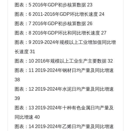
图表：
5 2016
年
GDP
初步核算数据
23
图表：
6 2011-2016
年
GDP
环比增长速度
24
图表：
7 2016
年
GDP
初步核算数据
26
图表：
8 2016
年
GDP
环比和同比增长速度
27
图表：
9 2019-2024
年规模以上工业增加值同比增
长速度
31
图表：
10 2016
年规模以上工业生产主要数据
32
图表：
11 2019-2024
年钢材日均产量及同比增速
38
图表：
12 2019-2024
年水泥日均产量及同比增速
39
图表：
13 2019-2024
年十种有色金属日均产量及
同比增速
40
图表：
14 2019-2024
年乙烯日均产量及同比增速