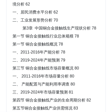
境分析
62
一、居民消费水平分析
62
二、工业发展形势分析
70
第
3
章
中国铜合金接触线生产现状分析
78
第一节
铜合金接触线行业总体规模
78
第一节
铜合金接触线概况
78
一、
2011-2016
年产能分析
78
二、
2019-2024
年产能预测
79
第三节
铜合金接触线市场容量概况
80
一、
2011-2016
年市场容量分析
80
二、
产能配置与产能利用率调查
80
三、
2019-2024
年市场容量预测
81
第四节
铜合金接触线产业的生命周期分析
82
第五节铜合金接触线产业供需情况
83