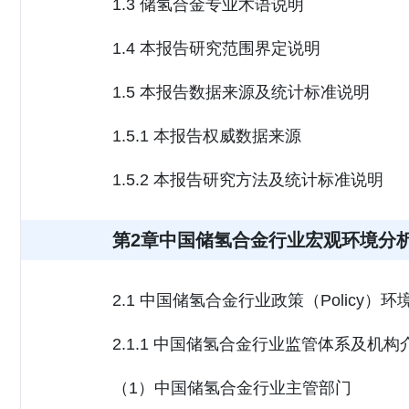
1.3 储氢合金专业术语说明
1.4 本报告研究范围界定说明
1.5 本报告数据来源及统计标准说明
1.5.1 本报告权威数据来源
1.5.2 本报告研究方法及统计标准说明
第2章中国储氢合金行业宏观环境分析
2.1 中国储氢合金行业政策（Policy）环
2.1.1 中国储氢合金行业监管体系及机构
（1）中国储氢合金行业主管部门