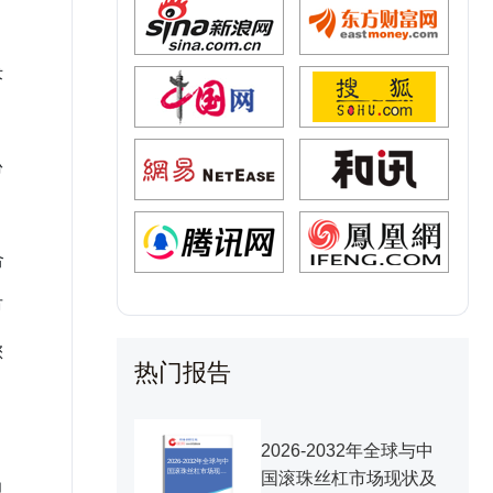
术
份
合
市
您
热门报告
2026-2032年全球与中
2026-2032年全球与中
国滚珠丝杠市场现状
国滚珠丝杠市场现状及
及未来发展趋势分析
规
报告