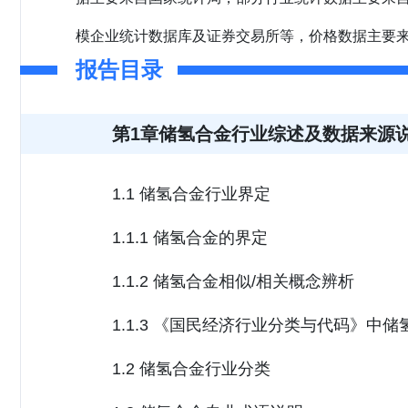
模企业统计数据库及证券交易所等，价格数据主要
报告目录
第1章储氢合金行业综述及数据来源
1.1 储氢合金行业界定
1.1.1 储氢合金的界定
1.1.2 储氢合金相似/相关概念辨析
1.1.3 《国民经济行业分类与代码》中
1.2 储氢合金行业分类