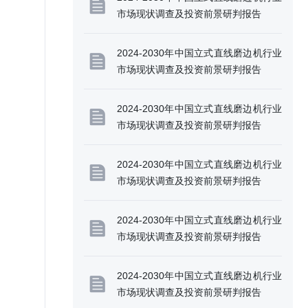
市场现状调查及投资前景研判报告
2024-2030年中国立式直线磨边机行业
市场现状调查及投资前景研判报告
2024-2030年中国立式直线磨边机行业
市场现状调查及投资前景研判报告
2024-2030年中国立式直线磨边机行业
市场现状调查及投资前景研判报告
2024-2030年中国立式直线磨边机行业
市场现状调查及投资前景研判报告
2024-2030年中国立式直线磨边机行业
市场现状调查及投资前景研判报告