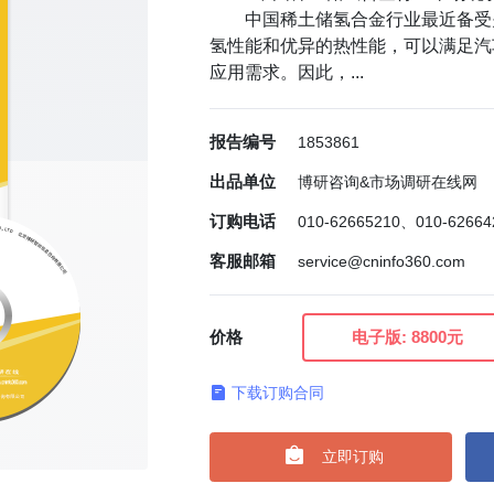
中国稀土储氢合金行业最近备受关
氢性能和优异的热性能，可以满足汽
应用需求。因此，...
报告编号
1853861
出品单位
博研咨询&市场调研在线网
订购电话
010-62665210、010-6266
客服邮箱
service@cninfo360.com
价格
电子版:
8800元
下载订购合同

立即订购