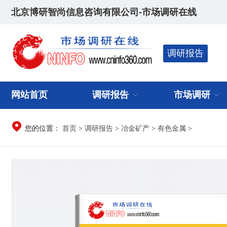
北京博研智尚信息咨询有限公司-市场调研在线
调研报告
网站首页
调研报告
市场调研
首页
调研报告
冶金矿产
有色金属
您的位置：
>
>
>
>