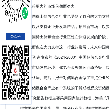
在为获得更大的市场份额而努力。
中国稀土储氢合金行业也受到了政府的大力支持
发展，以及支持企业开发新产品，拓展新市场，以
公众号
中国稀土储氢合金行业正处在快速发展的阶段，
额，政府也在大力支持这一行业的发展，未来中国
博研咨询发布的《2024-2030年中国储氢合金
金行业市场发展环境、储氢合金整体运行态势等，
场竞争格局。随后，报告对储氢合金做了重点企业
若想对储氢合金产业有个系统的了解或者想投资储
本研究报告数据主要采用国家统计数据，海关总署
据主要来自国家统计局，部分行业统计数据主要来