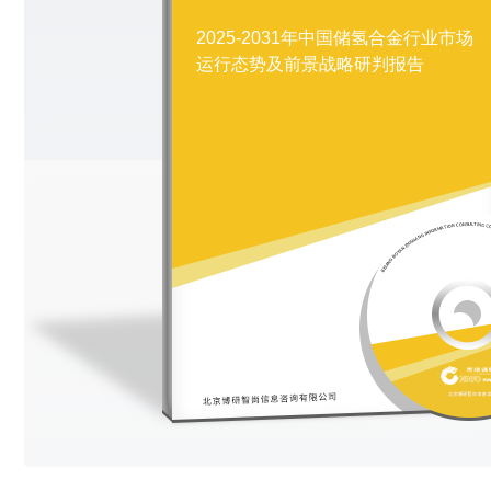
2025-2031年中国储氢合金行业市场
运行态势及前景战略研判报告