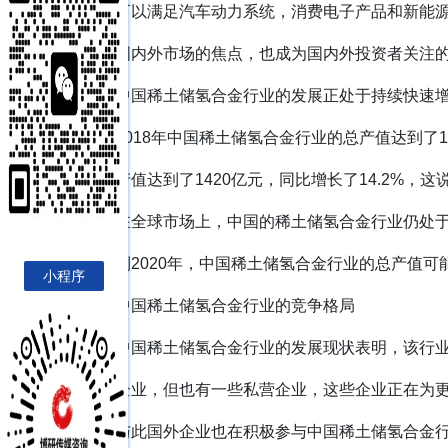
能，可以满足汽车动力系统，消费电子产品和新能
成为国内外市场的焦点，也成为国内外投资者关注
中国稀土储氢合金行业的发展正处于持续快速增
据，2018年中国稀土储氢合金行业的总产值达到了14
的总产值达到了1420亿元，同比增长了14.2%，
在全球市场上，中国的稀土储氢合金行业仍处于
大，到2020年，中国稀土储氢合金行业的总产值可能
小程序
中国稀土储氢合金行业的竞争格局
中国稀土储氢合金行业的发展现状表明，该行业
国有企业，但也有一些私营企业，这些企业正在为
与此国外企业也在积极参与中国稀土储氢合金行