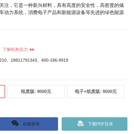
注，它是一种新兴材料，具有高度的安全性，高密度的储
车动力系统，消费电子产品和新能源设备等先进的绿色能源
了解机构实力
4210、18811791343、400-186-9919
纸质版:
9000元
电子+纸质版:
9500元
在线咨询
下载PDF目录